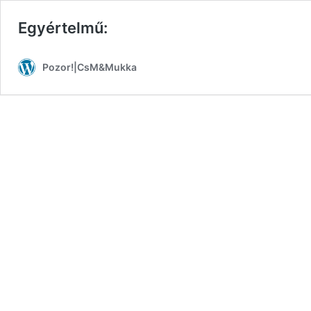
Egyértelmű:
Pozor!|CsM&Mukka