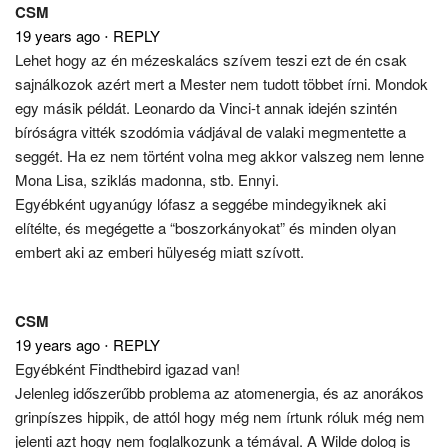
CSM
19 years ago
⋅
REPLY
Lehet hogy az én mézeskalács szívem teszi ezt de én csak
sajnálkozok azért mert a Mester nem tudott többet írni. Mondok
egy másik példát. Leonardo da Vinci-t annak idején szintén
bíróságra vitték szodómia vádjával de valaki megmentette a
seggét. Ha ez nem történt volna meg akkor valszeg nem lenne
Mona Lisa, sziklás madonna, stb. Ennyi.
Egyébként ugyanúgy lófasz a seggébe mindegyiknek aki
elítélte, és megégette a “boszorkányokat” és minden olyan
embert aki az emberi hülyeség miatt szívott.
CSM
19 years ago
⋅
REPLY
Egyébként Findthebird igazad van!
Jelenleg időszerűbb problema az atomenergia, és az anorákos
grinpíszes hippik, de attól hogy még nem írtunk róluk még nem
jelenti azt hogy nem foglalkozunk a témával. A Wilde dolog is