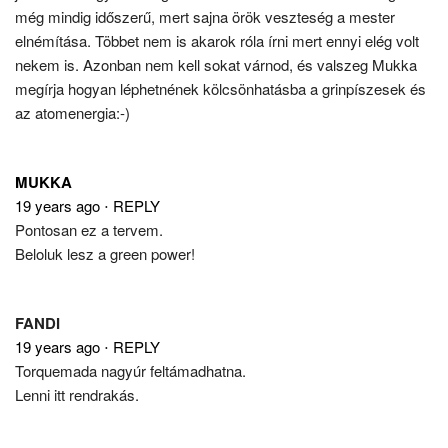
még mindig időszerű, mert sajna örök veszteség a mester
elnémítása. Többet nem is akarok róla írni mert ennyi elég volt
nekem is. Azonban nem kell sokat várnod, és valszeg Mukka
megírja hogyan léphetnének kölcsönhatásba a grinpíszesek és
az atomenergia:-)
MUKKA
19 years ago
⋅
REPLY
Pontosan ez a tervem.
Beloluk lesz a green power!
FANDI
19 years ago
⋅
REPLY
Torquemada nagyúr feltámadhatna.
Lenni itt rendrakás.