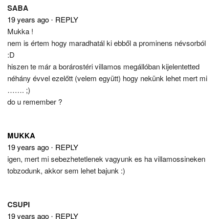
SABA
19 years ago
⋅
REPLY
Mukka !
nem is értem hogy maradhatál ki ebből a prominens névsorból
:D
hiszen te már a borárostéri villamos megállóban kijelentetted
néhány évvel ezelőtt (velem együtt) hogy nekünk lehet mert mi
……. ;)
do u remember ?
MUKKA
19 years ago
⋅
REPLY
igen, mert mi sebezhetetlenek vagyunk es ha villamossineken
tobzodunk, akkor sem lehet bajunk :)
CSUPI
19 years ago
⋅
REPLY