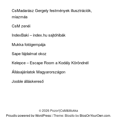
CsMadarász Gergely festmények illusztrációk,
miazmás
CsM zenéi
IndexBaki – index.hu sajtóhibák
Mukka fotógempája
Sape fájdalmat okoz
Kelepce – Escape Room a Kodály Köröndnél
Állásajánlatok Magyarországon
Jooble álláskereső
© 2026 Pozor!|CsM&Mukka
Proudly powered by WordPress
|
Theme: Blogito by
BlogOnYourOwn.com
.