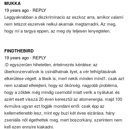
MUKKA
19 years ago
⋅
REPLY
Leggyakrabban a diszkriminacio az eszkoz arra, amikor valami
nem tetszot eszervek nelkul akarnak megtamadni. Az meg,
hogy mi a targya eppen, az meg oly teljesen lenyegtelen.
FINDTHEBIRD
19 years ago
⋅
REPLY
:D egyszerűen hihetetlen. értelmezés kérdése: az
űberkonzervatívok is csinálhatnak ilyet, a vér felhígításának
elkerülése végett. a libsik is, mert nekik minden mind1. csak azt
nem szabad elfelejteni, hogy ez ökörség. nagyobb probléma,
hogy a zöldek még mindig csernobil miatt verik a nyálukat. és
azért esett vissza 20 éven keresztül az atomenergia. majd 100
évmúlva ugyan ezt fogják mondani erről. csak épp az
kellemetlenebb lesz, mint egy buzi két éves elzárása. hány
zseniális nőt égethettek meg, mert boszorkány. szerintem nem
kell ezen ennyire kiakadni.