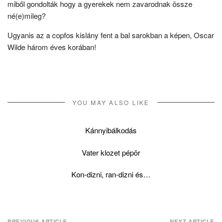
miből gondolták hogy a gyerekek nem zavarodnak össze
né(e)mileg?
Ugyanis az a copfos kislány fent a bal sarokban a képen, Oscar
Wilde három éves korában!
YOU MAY ALSO LIKE
Kánnyibálkodás
Vater klozet pépör
Kon-dizni, ran-dizni és…
PREVIOUS ARTICLE
NEXT ARTICLE