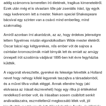
addig számomra ismeretlen író életének, tragikus kimeneteléről.
Ezek után még el is olvastam tőle pár zseniális írást, így egyik
nagy kedvencem lett a mester. Nekem speciel Shakespeare
bácsival egy szinten van a csávó mind emberileg, mind
szakmailag.
Amiről azonban írni akaródzok, az az, hogy érdekes jelenségre
lettem figyelmes miután elgondolkodtam Wilde mester életéről.
Oscar bácsi egy kétgyerekes, nős ember vót de sajnos a
csintalan kromoszómák miatt birnyák lett és emiatt az amúgy
ünnepelt írót szodómia vádjával 1895-ben két évre fegyházba
küldték.
A vagyonát elvesztette, gyerekei és felesége felvették a Holland
nevet hogy nehogy kifelé legyenek taszajtva a társadalomból,
és a művei tiltva voltak eléggé. Annak ellenére hogy (aki
elolvassa az írásait észreveheti) hogy egy ritka jó értékekkel
rendelkező ember volt, és írásaiban sosem csábított senkit
análvadászatra, eszméletlenül megbocsátó lélek volt, jól