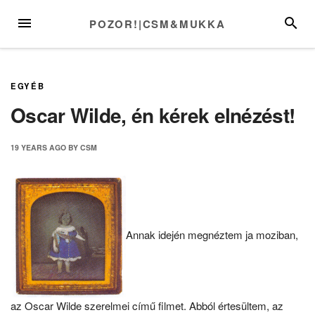
Skip
MENU
SEARC
POZOR!|CSM&MUKKA
to
content
EGYÉB
Oscar Wilde, én kérek elnézést!
19 YEARS
AGO
BY
CSM
Annak idején megnéztem ja moziban,
az Oscar Wilde szerelmei című filmet. Abból értesültem, az