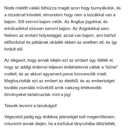
Node mielőtt valaki felhúzza magát azon hogy burnyákolok, és
a rózsámat követeli, elmondom hogy nem a búzákkal van a
bajom. Sőt semmi bajom velük. Az Anglius jogokkal, és
erkölcsökkel sincsen semmi bajom. Az Angolokkal sem.
Nekem az emberi hülyeséggel, azzal van bajom, ami bárhol
előforduhat és példának okádék ebben az esetben ott, és így
fordult elő.
Az idegesít, hogy annak idején ezt az embert úgy ítélték el,
hogy az addigi érdemei teljesen érdektelenné váltak a “bűnei”
mellett, és az akkori agyament poros konvenciók miatt.
Megfosztották ezt az embert az életétől, és az emberiséget
további zseniális művektől amik valszeg értékesebb
törvényeket tartalmaztak mint a jog!
Tessék levonni a tanulságot!
Végezetül pedig egy érdekes jelenséget kell megemlítenem,
miszerint annak idején, ha a kisfiúkat lányruhába öltöztették,