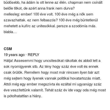
büdösebb, ha ádám is ott lenne az élén. chapman nem csinált
belőle titkot, de azért anna frank nem durva?
mellesleg: ember! 100 éve volt. 100 éve még a nők sem
szavazhattak. ez nem felbaszós? 100 éve még büntetlenül
mehetett a kufirc az unitesókkal. persze a szodómia más.
blabla…
CSM
19 years ago
⋅
REPLY
Hátja! Assesemmi hogy uncsitesókat rákoltak és abból lett a
sok nyomigyerek stb. Az tény hogy száz éve volt és ennek
csak örülök. Remélem hogy most már nincsen ilyen bár azt
még sejtem hogy ilyenek vannak politikai hovatartozás miatt.
Attól még egy ember megszívta és ezáltal mi ugyanúgy száz
éve veszítettünk valamit. Tehát száz év ide vagy oda még most
is pótolhatattlan a hiány.