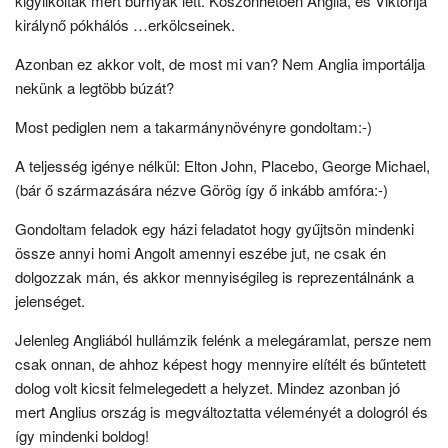
kigyilkolták mert burnyák lett. Köszönhetően Anglia, és Viktórija
királynő pókhálós …erkölcseinek.
Azonban ez akkor volt, de most mi van? Nem Anglia importálja
nekünk a legtöbb búzát?
Most pediglen nem a takarmánynövényre gondoltam:-)
A teljesség igénye nélkül: Elton John, Placebo, George Michael,
(bár ő származására nézve Görög így ő inkább amfóra:-)
Gondoltam feladok egy házi feladatot hogy gyűjtsön mindenki
össze annyi homi Angolt amennyi eszébe jut, ne csak én
dolgozzak mán, és akkor mennyiségileg is reprezentálnánk a
jelenséget.
Jelenleg Angliából hullámzik felénk a melegáramlat, persze nem
csak onnan, de ahhoz képest hogy mennyire elítélt és bűntetett
dolog volt kicsit felmelegedett a helyzet. Mindez azonban jó
mert Anglius ország is megváltoztatta véleményét a dologról és
így mindenki boldog!