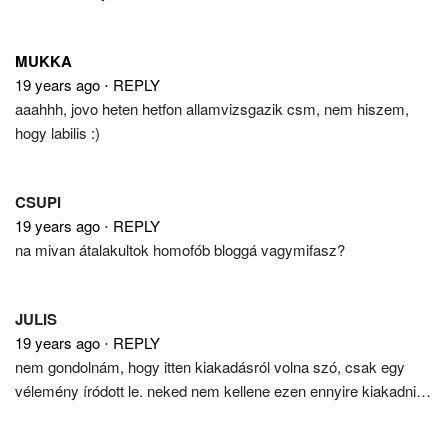
MUKKA
19 years ago
⋅
REPLY
aaahhh, jovo heten hetfon allamvizsgazik csm, nem hiszem,
hogy labilis :)
CSUPI
19 years ago
⋅
REPLY
na mivan átalakultok homofób bloggá vagymifasz?
JULIS
19 years ago
⋅
REPLY
nem gondolnám, hogy itten kiakadásról volna szó, csak egy
vélemény íródott le. neked nem kellene ezen ennyire kiakadni…