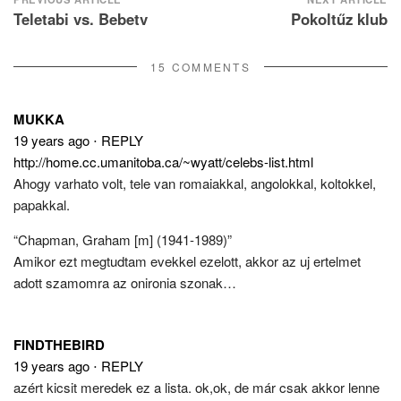
Post
Teletabi vs. Bebetv
Pokoltűz klub
navigation
15 COMMENTS
MUKKA
19 years ago
⋅
REPLY
http://home.cc.umanitoba.ca/~wyatt/celebs-list.html
Ahogy varhato volt, tele van romaiakkal, angolokkal, koltokkel,
papakkal.
“Chapman, Graham [m] (1941-1989)”
Amikor ezt megtudtam evekkel ezelott, akkor az uj ertelmet
adott szamomra az onironia szonak…
FINDTHEBIRD
19 years ago
⋅
REPLY
azért kicsit meredek ez a lista. ok,ok, de már csak akkor lenne