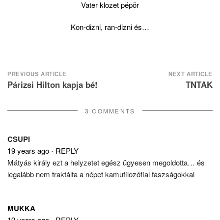
Vater klozet pépör
Kon-dizni, ran-dizni és…
Post
PREVIOUS ARTICLE
NEXT ARTICLE
Párizsi Hilton kapja bé!
TNTAK
navigation
3 COMMENTS
CSUPI
19 years ago
⋅
REPLY
Mátyás király ezt a helyzetet egész ügyesen megoldotta… és
legalább nem traktálta a népet kamufilozófiai faszságokkal
MUKKA
19 years ago
⋅
REPLY