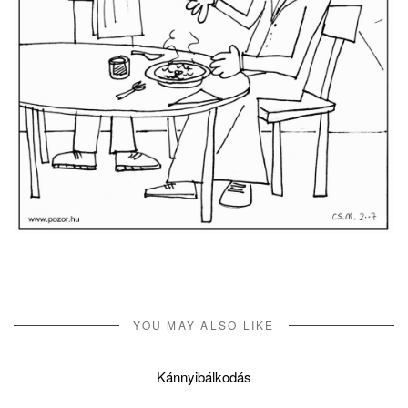
YOU MAY ALSO LIKE
Kánnyibálkodás