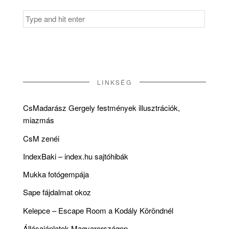
Search
for:
LINKSÉG
CsMadarász Gergely festmények illusztrációk,
miazmás
CsM zenéi
IndexBaki – index.hu sajtóhibák
Mukka fotógempája
Sape fájdalmat okoz
Kelepce – Escape Room a Kodály Köröndnél
Állásajánlatok Magyarországon