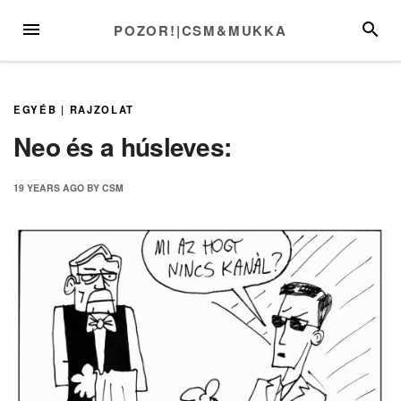
Skip
MENU
SEARC
POZOR!|CSM&MUKKA
to
content
EGYÉB
|
RAJZOLAT
Neo és a húsleves:
19 YEARS
AGO
BY
CSM