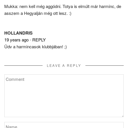
Mukka: nem kell még aggódni. Totya is elmúlt már harminc, de
asszem a Hegyalján még ott lesz. :)
HOLLANDRIS
19 years ago
⋅
REPLY
Üdv a harmincasok klubbjában! ;)
LEAVE A REPLY