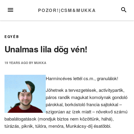
Skip
MENU
SEARC
POZOR!|CSM&MUKKA
to
content
EGYÉB
Unalmas lila dög vén!
19 YEARS
AGO
BY
MUKKA
Harmincéves lettél cs.m., granulálok!
Jöhetnek a tervezgetések, activitypartik,
páros randik magukat komolynak gondoló
párokkal, borkóstoló francia sajtokkal –
szigorúan az ízek miatt – növekvő számú
babalátogatások (mondjuk biztos nem közöttünk, háhá),
túrázás, piknik, túlóra, menóra, Munkácsy-díj ésatöbbi.