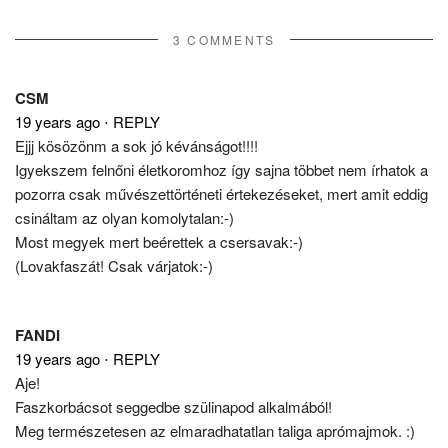
3 COMMENTS
CSM
19 years ago
⋅
REPLY
Ejjj kösözönm a sok jó kévánságot!!!!
Igyekszem felnőni életkoromhoz így sajna többet nem írhatok a
pozorra csak művészettörténeti értekezéseket, mert amit eddig
csináltam az olyan komolytalan:-)
Most megyek mert beérettek a csersavak:-)
(Lovakfaszát! Csak várjatok:-)
FANDI
19 years ago
⋅
REPLY
Aje!
Faszkorbácsot seggedbe szülinapod alkalmából!
Meg természetesen az elmaradhatatlan taliga aprómajmok. :)