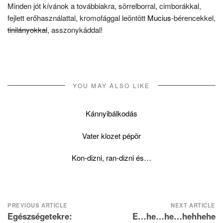
Minden jót kívánok a továbbiakra, sörrelborral, cimborákkal,
fejlett erőhasználattal, kromofággal leöntött
Mucius
-bérencekkel,
tinilányokkal
, asszonykáddal!
YOU MAY ALSO LIKE
Kánnyibálkodás
Vater klozet pépör
Kon-dizni, ran-dizni és…
Post
PREVIOUS ARTICLE
NEXT ARTICLE
Egészségetekre:
E…he…he…hehhehe
navigation