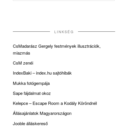
LINKSÉG
CsMadarász Gergely festmények illusztrációk,
miazmás
CsM zenéi
IndexBaki – index.hu sajtóhibák
Mukka fotógempája
Sape fájdalmat okoz
Kelepce – Escape Room a Kodály Köröndnél
Állásajánlatok Magyarországon
Jooble álláskereső