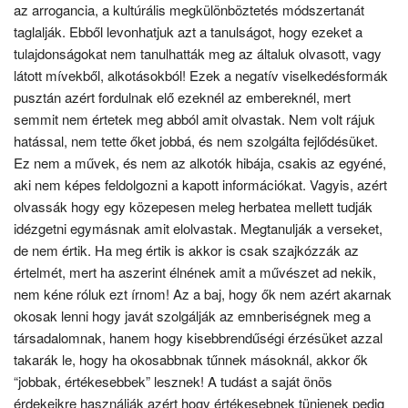
az arrogancia, a kultúrális megkülönböztetés módszertanát
taglalják. Ebből levonhatjuk azt a tanulságot, hogy ezeket a
tulajdonságokat nem tanulhatták meg az általuk olvasott, vagy
látott mívekből, alkotásokból! Ezek a negatív viselkedésformák
pusztán azért fordulnak elő ezeknél az embereknél, mert
semmit nem értetek meg abból amit olvastak. Nem volt rájuk
hatással, nem tette őket jobbá, és nem szolgálta fejlődésüket.
Ez nem a művek, és nem az alkotók hibája, csakis az egyéné,
aki nem képes feldolgozni a kapott információkat. Vagyis, azért
olvassák hogy egy közepesen meleg herbatea mellett tudják
idézgetni egymásnak amit elolvastak. Megtanulják a verseket,
de nem értik. Ha meg értik is akkor is csak szajkózzák az
értelmét, mert ha aszerint élnének amit a művészet ad nekik,
nem kéne róluk ezt írnom! Az a baj, hogy ők nem azért akarnak
okosak lenni hogy javát szolgálják az emnberiségnek meg a
társadalomnak, hanem hogy kisebbrendűségi érzésüket azzal
takarák le, hogy ha okosabbnak tűnnek másoknál, akkor ők
“jobbak, értékesebbek” lesznek! A tudást a saját önös
érdekeikre használják azért hogy értékesebnek tünjenek pedig