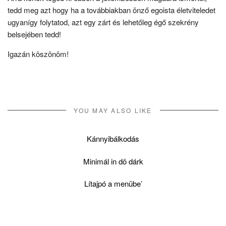
tedd meg azt hogy ha a továbbiakban önző egoista életviteledet
ugyanígy folytatod, azt egy zárt és lehetőleg égő szekrény
belsejében tedd!
Igazán köszönöm!
YOU MAY ALSO LIKE
Kánnyibálkodás
Minimál in dö dárk
Lítajpó a menübe’