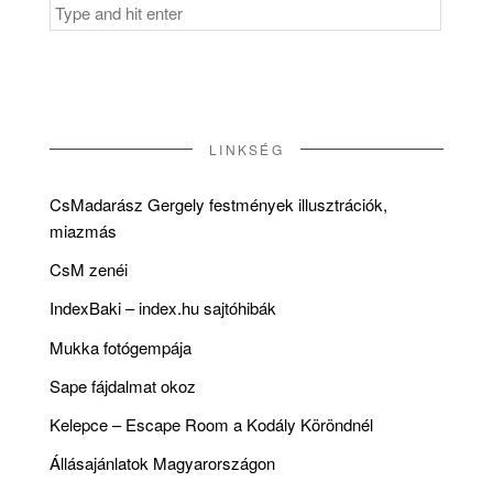
Search
for:
LINKSÉG
CsMadarász Gergely festmények illusztrációk,
miazmás
CsM zenéi
IndexBaki – index.hu sajtóhibák
Mukka fotógempája
Sape fájdalmat okoz
Kelepce – Escape Room a Kodály Köröndnél
Állásajánlatok Magyarországon