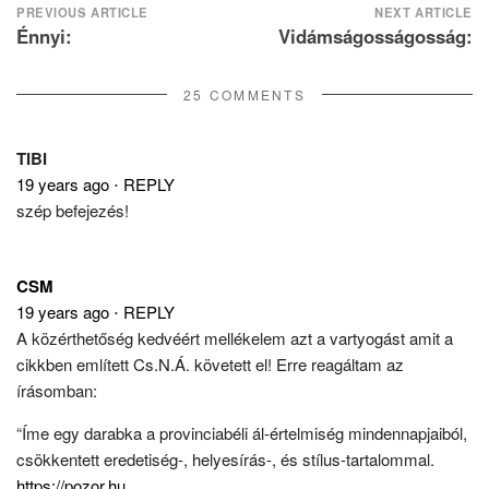
Post
PREVIOUS ARTICLE
NEXT ARTICLE
Énnyi:
Vidámságosságosság:
navigation
25 COMMENTS
TIBI
19 years ago
⋅
REPLY
szép befejezés!
CSM
19 years ago
⋅
REPLY
A közérthetőség kedvéért mellékelem azt a vartyogást amit a
cikkben említett Cs.N.Á. követett el! Erre reagáltam az
írásomban:
“Íme egy darabka a provinciabéli ál-értelmiség mindennapjaiból,
csökkentett eredetiség-, helyesírás-, és stílus-tartalommal.
https://pozor.hu