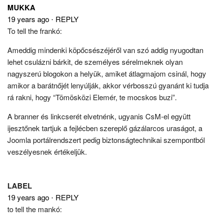
MUKKA
19 years ago
⋅
REPLY
To tell the frankó:
Ameddig mindenki köpőcsészéjéről van szó addig nyugodtan
lehet csulázni bárkit, de személyes sérelmeknek olyan
nagyszerú blogokon a helyük, amiket átlagmajom csinál, hogy
amikor a barátnőjét lenyúlják, akkor vérbosszú gyanánt ki tudja
rá rakni, hogy “Tömösközi Elemér, te mocskos buzi”.
A branner és linkcserét elvetnénk, ugyanis CsM-el együtt
ijesztőnek tartjuk a fejlécben szereplő gázálarcos uraságot, a
Joomla portálrendszert pedig biztonságtechnikai szempontból
veszélyesnek értékeljük.
LABEL
19 years ago
⋅
REPLY
to tell the mankó: