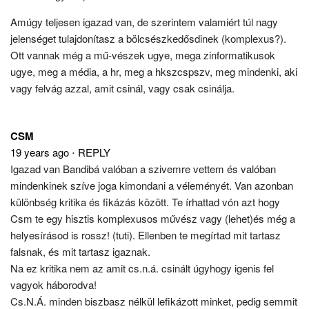
Amúgy teljesen igazad van, de szerintem valamiért túl nagy
jelenséget tulajdonítasz a bölcsészkedősdinek (komplexus?).
Ott vannak még a mű-vészek ugye, mega zinformatikusok
ugye, meg a média, a hr, meg a hkszcspszv, meg mindenki, aki
vagy felvág azzal, amit csinál, vagy csak csinálja.
CSM
19 years ago
⋅
REPLY
Igazad van Bandibá valóban a szivemre vettem és valóban
mindenkinek szíve joga kimondani a véleményét. Van azonban
különbség kritika és fikázás között. Te írhattad vón azt hogy
Csm te egy hisztis komplexusos művész vagy (lehet)és még a
helyesírásod is rossz! (tuti). Ellenben te megírtad mit tartasz
falsnak, és mit tartasz igaznak.
Na ez kritika nem az amit cs.n.á. csinált úgyhogy igenis fel
vagyok háborodva!
Cs.N.Á. minden biszbasz nélkül lefikázott minket, pedig semmit