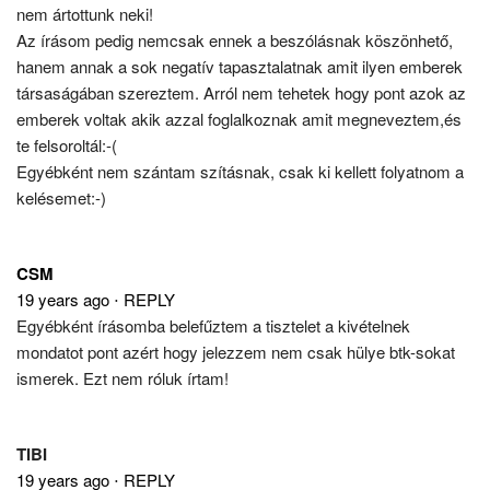
nem ártottunk neki!
Az írásom pedig nemcsak ennek a beszólásnak köszönhető,
hanem annak a sok negatív tapasztalatnak amit ilyen emberek
társaságában szereztem. Arról nem tehetek hogy pont azok az
emberek voltak akik azzal foglalkoznak amit megneveztem,és
te felsoroltál:-(
Egyébként nem szántam szításnak, csak ki kellett folyatnom a
kelésemet:-)
CSM
19 years ago
⋅
REPLY
Egyébként írásomba belefűztem a tisztelet a kivételnek
mondatot pont azért hogy jelezzem nem csak hülye btk-sokat
ismerek. Ezt nem róluk írtam!
TIBI
19 years ago
⋅
REPLY