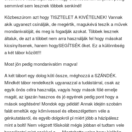
semmivel sem lesznek többek senkinél!
Közbeszúrom azt hogy TISZTELET A KIVÉTELNEK! Vannak
akik ugyanezt csinálják, de megértik, magukévá teszik a művek
mondanivalóját, és meg is fogadják azokat. Többek lesznek
általuk, de azt a többet nem arra használják fel hogy másokat
kicsinyítsenek, hanem hogySEGÍTSÉK őket. Ez a különnbség
a két tábor között!!!
Most jön pedig mondanivalóm magva!
A két tábort egy dolog köti össze, méghozzá a SZÁNDÉK.
Mindkét tábor rendelkezik ugyanazzal a tudástárral, csak az
egyik önös célra használja, vagyis hogy mások fölé emelje
magát, az igazán hasznos és jó egyének pedig pont hogy a
mások segítésére! Mondok egy példát! Annak idején szobám
falát emeltük egy kőmívessel és elbeszélgettem véle a
génkutatásról, és egyéb dolgokról pl miért jóbb a házipálesz
mint a bolti! Nem végzett főiskolát mégis jobban el tudtam vele
beszélgetni mint ezekkel a … Megtehette volna hogy kiröhög