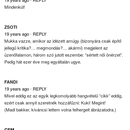
Mindenkúl!
ZSOTI
19 years ago
⋅
REPLY
Mukka vazze, amikor az idézett amúgy (bizonyára csak építő
jellegű kritika?… megmondás?… akármi) megjelent az
üzenőfalamon, három szó jutott eszembe: “sértett női önérzet”.
Pedig hát ezer éve meg egyáltalán ugye.
FANDI
19 years ago
⋅
REPLY
Mivel eddig ez az egyik legkomolyabb hangvételű “cikk” eddig,
ezért csak annyit szeretnék hozzáfűzni: Kuki! Megint!
(Madi bakker, kíváncsi lettem volna felhergelt ábrázatodra.)
CSM