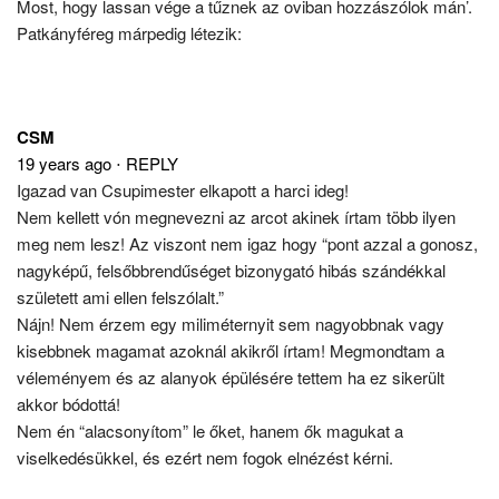
Most, hogy lassan vége a tűznek az oviban hozzászólok mán’.
Patkányféreg márpedig létezik:
CSM
19 years ago
⋅
REPLY
Igazad van Csupimester elkapott a harci ideg!
Nem kellett vón megnevezni az arcot akinek írtam több ilyen
meg nem lesz! Az viszont nem igaz hogy “pont azzal a gonosz,
nagyképű, felsőbbrendűséget bizonygató hibás szándékkal
született ami ellen felszólalt.”
Nájn! Nem érzem egy miliméternyit sem nagyobbnak vagy
kisebbnek magamat azoknál akikről írtam! Megmondtam a
véleményem és az alanyok épülésére tettem ha ez sikerült
akkor bódottá!
Nem én “alacsonyítom” le őket, hanem ők magukat a
viselkedésükkel, és ezért nem fogok elnézést kérni.