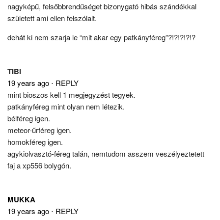
nagyképű, felsőbbrendűséget bizonygató hibás szándékkal
született ami ellen felszólalt.
dehát ki nem szarja le “mit akar egy patkányféreg”?!?!?!?!?
TIBI
19 years ago
⋅
REPLY
mint bioszos kell 1 megjegyzést tegyek.
patkányféreg mint olyan nem létezik.
bélféreg igen.
meteor-űrféreg igen.
homokféreg igen.
agykiolvasztó-féreg talán, nemtudom asszem veszélyeztetett
faj a xp556 bolygón.
MUKKA
19 years ago
⋅
REPLY