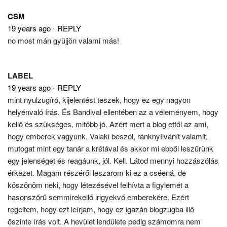
CSM
19 years ago
⋅
REPLY
no most mán gyüjjön valami más!
LABEL
19 years ago
⋅
REPLY
mint nyulzugíró, kijelentést teszek, hogy ez egy nagyon
helyénvaló írás. És Bandival ellentében az a véleményem, hogy
kellő és szükséges, mitöbb jó. Azért mert a blog ettől az ami,
hogy emberek vagyunk. Valaki beszól, ránknyílvánít valamit,
mutogat mint egy tanár a krétával és akkor mi ebből leszűrünk
egy jelenséget és reagáunk, jól. Kell. Látod mennyi hozzászólás
érkezet. Magam részéről leszarom ki ez a cséená, de
köszönöm neki, hogy létezésével felhívta a figylemét a
hasonszőrű semmirekellő irigyekvő emberekére. Ezért
regeltem, hogy ezt leírjam, hogy ez igazán blogzugba illő
őszinte írás volt. A hevület lendülete pedig számomra nem