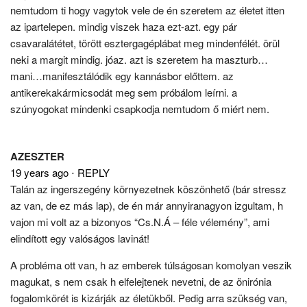
nemtudom ti hogy vagytok vele de én szeretem az életet itten
az ipartelepen. mindig viszek haza ezt-azt. egy pár
csavaralátétet, törött esztergagéplábat meg mindenfélét. örül
neki a margit mindig. jóaz. azt is szeretem ha maszturb…
mani…manifesztálódik egy kannásbor előttem. az
antikerekakármicsodát meg sem próbálom leírni. a
szúnyogokat mindenki csapkodja nemtudom ő miért nem.
AZESZTER
19 years ago
⋅
REPLY
Talán az ingerszegény környezetnek köszönhető (bár stressz
az van, de ez más lap), de én már annyiranagyon izgultam, h
vajon mi volt az a bizonyos “Cs.N.Á – féle vélemény”, ami
elindított egy valóságos lavinát!
A probléma ott van, h az emberek túlságosan komolyan veszik
magukat, s nem csak h elfelejtenek nevetni, de az önirónia
fogalomkörét is kizárják az életükből. Pedig arra szükség van,