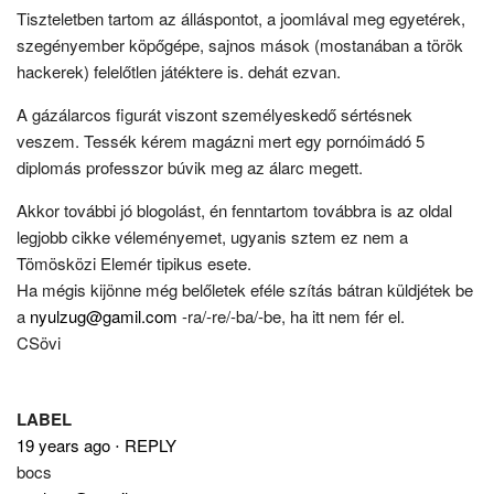
Tiszteletben tartom az álláspontot, a joomlával meg egyetérek,
szegényember köpőgépe, sajnos mások (mostanában a török
hackerek) felelőtlen játéktere is. dehát ezvan.
A gázálarcos figurát viszont személyeskedő sértésnek
veszem. Tessék kérem magázni mert egy pornóimádó 5
diplomás professzor búvik meg az álarc megett.
Akkor további jó blogolást, én fenntartom továbbra is az oldal
legjobb cikke véleményemet, ugyanis sztem ez nem a
Tömösközi Elemér tipikus esete.
Ha mégis kijönne még belőletek eféle szítás bátran küldjétek be
a
nyulzug@gamil.com
-ra/-re/-ba/-be, ha itt nem fér el.
CSövi
LABEL
19 years ago
⋅
REPLY
bocs