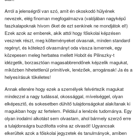
Arról a jelenségről van szó, amit én okoskodó hülyének
nevezek, elég finoman megfogalmazva (valójában nagyképű
faszkalapoknak hívom őket de ezt senkinek ne mondjátok el!)
Ezek azok az emberek, akik attól hogy főiskolai képzésen
vesznek részt, meg költeményeket olvasnak, minden standard
regényt, és kötelező olvasmányt oda vissza ismernek, egy
közepesen meleg herbatea mellett Hobót és Pilinszky-t
idézgetik, borzasztóan magasabbrendőnek képzelik magukat,
miközben hihetettlenül primitívek, lenézőek, arrogánsak! Ja és a
helyesírásuk tökéletes!
Annak ellenére hogy ezek a személyek felvértezik magukat
mindezzel a nagy tudással, okossággal, mívelséggel, olyan
elképesztő, és sokesetben dühítő tulajdonságokat alakítanak ki
magukban hogy az fertelem. Például a lenézés tudománya. Egy
olyan irodalmi alkotást sem olvastam, ahol bármely szerző erre
a tulajdonságra buzdította volna az olvasót! Ugyancsak
elkerültek azok a főiskolai jegyzetek és tanulmányok, amiben