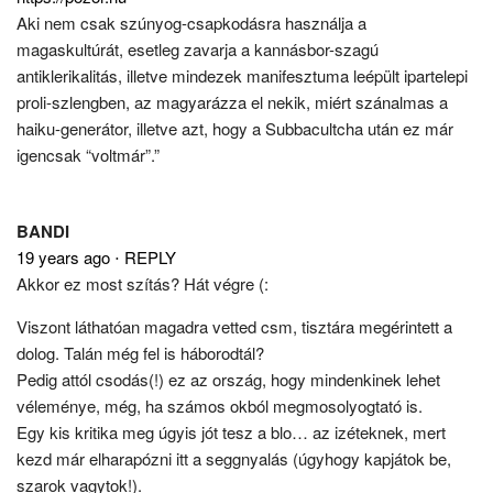
Aki nem csak szúnyog-csapkodásra használja a
magaskultúrát, esetleg zavarja a kannásbor-szagú
antiklerikalitás, illetve mindezek manifesztuma leépült ipartelepi
proli-szlengben, az magyarázza el nekik, miért szánalmas a
haiku-generátor, illetve azt, hogy a Subbacultcha után ez már
igencsak “voltmár”.”
BANDI
19 years ago
⋅
REPLY
Akkor ez most szítás? Hát végre (:
Viszont láthatóan magadra vetted csm, tisztára megérintett a
dolog. Talán még fel is háborodtál?
Pedig attól csodás(!) ez az ország, hogy mindenkinek lehet
véleménye, még, ha számos okból megmosolyogtató is.
Egy kis kritika meg úgyis jót tesz a blo… az izéteknek, mert
kezd már elharapózni itt a seggnyalás (úgyhogy kapjátok be,
szarok vagytok!).