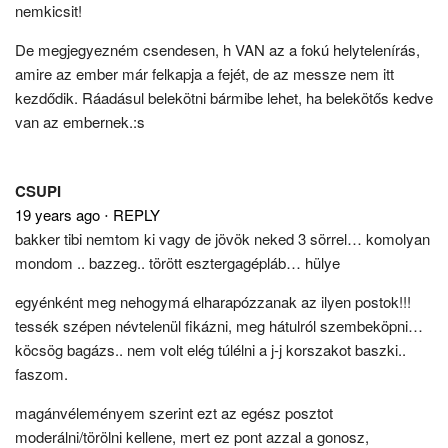
nemkicsit!
De megjegyezném csendesen, h VAN az a fokú helytelenírás,
amire az ember már felkapja a fejét, de az messze nem itt
kezdődik. Ráadásul belekötni bármibe lehet, ha belekötős kedve
van az embernek.:s
CSUPI
19 years ago
⋅
REPLY
bakker tibi nemtom ki vagy de jövök neked 3 sörrel… komolyan
mondom .. bazzeg.. törött esztergagépláb… hülye
egyénként meg nehogymá elharapózzanak az ilyen postok!!!
tessék szépen névtelenül fikázni, meg hátulról szembeköpni…
köcsög bagázs.. nem volt elég túlélni a j-j korszakot baszki..
faszom.
magánvéleményem szerint ezt az egész posztot
moderálni/törölni kellene, mert ez pont azzal a gonosz,