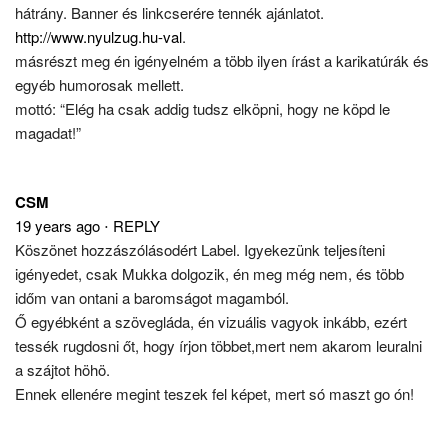
hátrány. Banner és linkcserére tennék ajánlatot.
http://www.nyulzug.hu-val
.
másrészt meg én igényelném a több ilyen írást a karikatúrák és
egyéb humorosak mellett.
mottó: “Elég ha csak addig tudsz elköpni, hogy ne köpd le
magadat!”
CSM
19 years ago
⋅
REPLY
Köszönet hozzászólásodért Label. Igyekezünk teljesíteni
igényedet, csak Mukka dolgozik, én meg még nem, és több
időm van ontani a baromságot magamból.
Ő egyébként a szövegláda, én vizuális vagyok inkább, ezért
tessék rugdosni őt, hogy írjon többet,mert nem akarom leuralni
a szájtot höhö.
Ennek ellenére megint teszek fel képet, mert só maszt go ón!