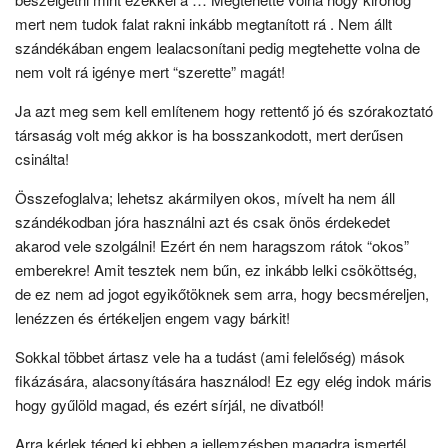
mert nem tudok falat rakni inkább megtanított rá . Nem állt
szándékában engem lealacsonítani pedig megtehette volna de
nem volt rá igénye mert “szerette” magát!
Ja azt meg sem kell említenem hogy rettentő jó és szórakoztató
társaság volt még akkor is ha bosszankodott, mert derűsen
csinálta!
Összefoglalva; lehetsz akármilyen okos, mívelt ha nem áll
szándékodban jóra használni azt és csak önös érdekedet
akarod vele szolgálni! Ezért én nem haragszom rátok “okos”
emberekre! Amit tesztek nem bűn, ez inkább lelki csököttség,
de ez nem ad jogot egyikőtöknek sem arra, hogy becsméreljen,
lenézzen és értékeljen engem vagy bárkit!
Sokkal többet ártasz vele ha a tudást (ami felelőség) mások
fikázására, alacsonyítására használod! Ez egy elég indok máris
hogy gyűlöld magad, és ezért sírjál, ne divatból!
Arra kérlek téged ki ebben a jellemzésben magadra ismertél,