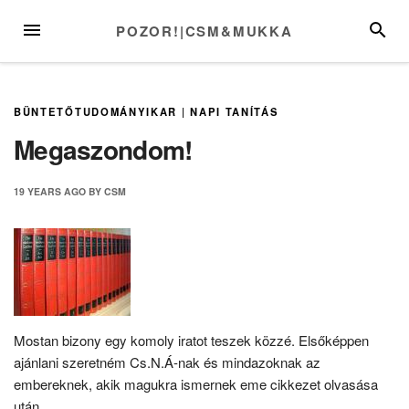
Skip
MENU
SEARC
POZOR!|CSM&MUKKA
to
content
BÜNTETŐTUDOMÁNYIKAR
|
NAPI TANÍTÁS
Megaszondom!
19 YEARS
AGO
BY
CSM
Mostan bizony egy komoly iratot teszek közzé. Elsőképpen
ajánlani szeretném Cs.N.Á-nak és mindazoknak az
embereknek, akik magukra ismernek eme cikkezet olvasása
után.