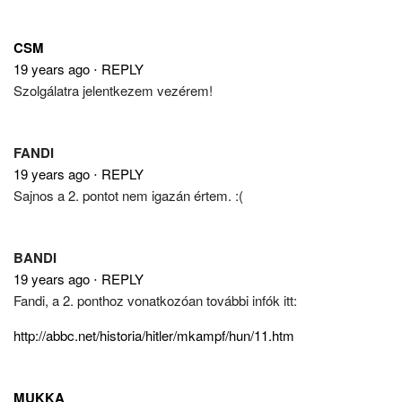
CSM
19 years ago
⋅
REPLY
Szolgálatra jelentkezem vezérem!
FANDI
19 years ago
⋅
REPLY
Sajnos a 2. pontot nem igazán értem. :(
BANDI
19 years ago
⋅
REPLY
Fandi, a 2. ponthoz vonatkozóan további infók itt:
http://abbc.net/historia/hitler/mkampf/hun/11.htm
MUKKA