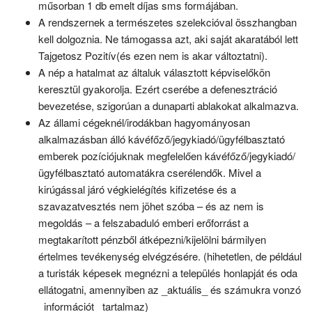
műsorban 1 db emelt díjas sms formájában.
A rendszernek a természetes szelekcióval összhangban
kell dolgoznia. Ne támogassa azt, aki saját akaratából lett
Tajgetosz Pozitív(és ezen nem is akar változtatni).
A nép a hatalmat az általuk választott képviselőkön
keresztül gyakorolja. Ezért cserébe a defenesztráció
bevezetése, szigorúan a dunaparti ablakokat alkalmazva.
Az állami cégeknél/irodákban hagyományosan
alkalmazásban álló kávéfőző/jegykiadó/ügyfélbasztató
emberek pozíciójuknak megfelelően kávéfőző/jegykiadó/
ügyfélbasztató automatákra cserélendők. Mivel a
kirúgással járó végkielégítés kifizetése és a
szavazatvesztés nem jöhet szóba – és az nem is
megoldás – a felszabaduló emberi erőforrást a
megtakarított pénzből átképezni/kijelölni bármilyen
értelmes tevékenység elvégzésére. (hihetetlen, de például
a turisták képesek megnézni a település honlapját és oda
ellátogatni, amennyiben az _aktuális_ és számukra vonzó
_információt_ tartalmaz)