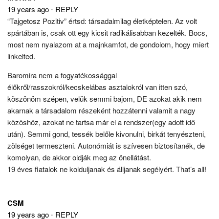
19 years ago
⋅
REPLY
“Tajgetosz Pozitiv” értsd: társadalmilag életképtelen. Az volt
spártában is, csak ott egy kicsit radikálisabban kezelték. Bocs,
most nem nyalazom at a majnkamfot, de gondolom, hogy miert
linkelted.
Baromira nem a fogyatékossággal
élőkről/rasszokról/kecskelábas asztalokról van itten szó,
köszönöm szépen, velük semmi bajom, DE azokat akik nem
akarnak a társadalom részeként hozzátenni valamit a nagy
közöshöz, azokat ne tartsa már el a rendszer(egy adott idő
után). Semmi gond, tessék belőle kivonulni, birkát tenyészteni,
zölséget termeszteni. Autonómiát is szívesen biztosítanék, de
komolyan, de akkor oldják meg az önellátást.
19 éves fiatalok ne kolduljanak és álljanak segélyért. That’s all!
CSM
19 years ago
⋅
REPLY