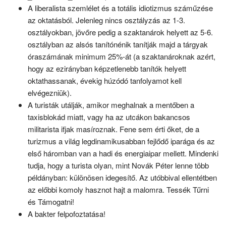
A liberalista szemlélet és a totális idiotizmus száműzése
az oktatásból. Jelenleg nincs osztályzás az 1-3.
osztályokban, jövőre pedig a szaktanárok helyett az 5-6.
osztályban az alsós tanítónénik tanítják majd a tárgyak
óraszámának minimum 25%-át (a szaktanároknak azért,
hogy az ezirányban képzetlenebb tanítók helyett
oktathassanak, évekig húzódó tanfolyamot kell
elvégezniük).
A turisták utálják, amikor meghalnak a mentőben a
taxisblokád miatt, vagy ha az utcákon bakancsos
militarista ifjak masíroznak. Fene sem érti őket, de a
turizmus a világ legdinamikusabban fejlődő iparága és az
első háromban van a hadi és energiaipar mellett. Mindenki
tudja, hogy a turista olyan, mint Novák Péter lenne több
példányban: különösen idegesítő. Az utóbbival ellentétben
az előbbi komoly hasznot hajt a malomra. Tessék Tűrni
és Támogatni!
A bakter felpofoztatása!