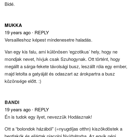
Bidé.
MUKKA
19 years ago
⋅
REPLY
Versailleshoz képest mindenesetre haladás.
Van egy kis falu, ami különösen ‘egzotikus’ hely, hogy ne
mondjak nevet, hívjuk csak Szuhogynak. Ott történt, hogy
megállt a sárga-fekete távolsági busz, leszállt róla egy ember,
majd letolta a gatyáját és odaszart az árokpartra a busz
közönsége előtt. :)
BANDI
19 years ago
⋅
REPLY
Én is tudok egy ilyet, nevezzük Hodásznak!
Ott a “bolondok házából” (=nyugdíjas otthn) kiszökdöstek a
bentlakók és eljártak piacolni Nyírbátorba. Az egyik néni