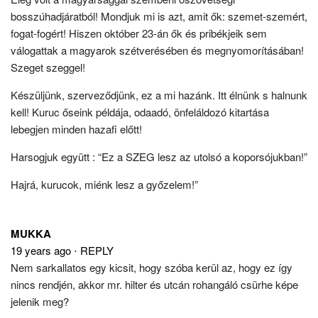
bosszúhadjáratból! Mondjuk mi is azt, amit ők: szemet-szemért,
fogat-fogért! Hiszen október 23-án ők és pribékjeik sem
válogattak a magyarok szétverésében és megnyomorításában!
Szeget szeggel!
Készüljünk, szerveződjünk, ez a mi hazánk. Itt élnünk s halnunk
kell! Kuruc őseink példája, odaadó, önfeláldozó kitartása
lebegjen minden hazafi előtt!
Harsogjuk együtt : “Ez a SZEG lesz az utolsó a koporsójukban!”
Hajrá, kurucok, miénk lesz a győzelem!”
MUKKA
19 years ago
⋅
REPLY
Nem sarkallatos egy kicsit, hogy szóba kerül az, hogy ez így
nincs rendjén, akkor mr. hilter és utcán rohangáló csürhe képe
jelenik meg?