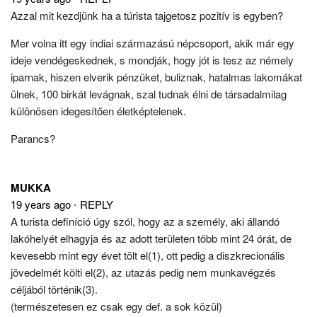
Azzal mit kezdjünk ha a túrista tajgetosz pozitív is egyben?
Mer volna itt egy indiai származású népcsoport, akik már egy
ideje vendégeskednek, s mondják, hogy jót is tesz az némely
iparnak, hiszen elverik pénzüket, buliznak, hatalmas lakomákat
ülnek, 100 birkát levágnak, szal tudnak élni de társadalmilag
különösen idegesítően életképtelenek.
Parancs?
MUKKA
19 years ago
⋅
REPLY
A turista definíció úgy szól, hogy az a személy, aki állandó
lakóhelyét elhagyja és az adott területen több mint 24 órát, de
kevesebb mint egy évet tölt el(1), ott pedig a diszkrecionális
jövedelmét költi el(2), az utazás pedig nem munkavégzés
céljából történik(3).
(természetesen ez csak egy def. a sok közül)