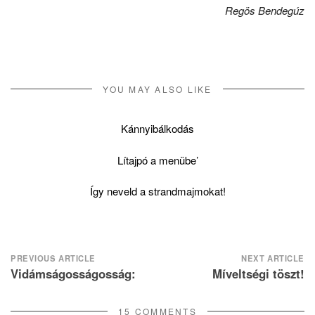
Regös Bendegúz
YOU MAY ALSO LIKE
Kánnyibálkodás
Lítajpó a menübe’
Így neveld a strandmajmokat!
Post
PREVIOUS ARTICLE
NEXT ARTICLE
Vidámságosságosság:
Míveltségi töszt!
navigation
15 COMMENTS