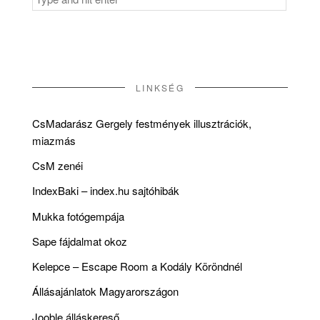
for:
LINKSÉG
CsMadarász Gergely festmények illusztrációk,
miazmás
CsM zenéi
IndexBaki – index.hu sajtóhibák
Mukka fotógempája
Sape fájdalmat okoz
Kelepce – Escape Room a Kodály Köröndnél
Állásajánlatok Magyarországon
Jooble álláskereső