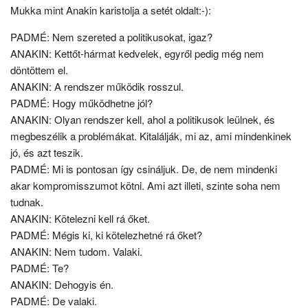
Mukka mint Anakin karistolja a setét oldalt:-):
PADMÉ: Nem szereted a politikusokat, igaz?
ANAKIN: Kettőt-hármat kedvelek, egyről pedig még nem
döntöttem el.
ANAKIN: A rendszer működik rosszul.
PADMÉ: Hogy működhetne jól?
ANAKIN: Olyan rendszer kell, ahol a politikusok leülnek, és
megbeszélik a problémákat. Kitalálják, mi az, ami mindenkinek
jó, és azt teszik.
PADMÉ: Mi is pontosan így csináljuk. De, de nem mindenki
akar kompromisszumot kötni. Ami azt illeti, szinte soha nem
tudnak.
ANAKIN: Kötelezni kell rá őket.
PADMÉ: Mégis ki, ki kötelezhetné rá őket?
ANAKIN: Nem tudom. Valaki.
PADMÉ: Te?
ANAKIN: Dehogyis én.
PADMÉ: De valaki.