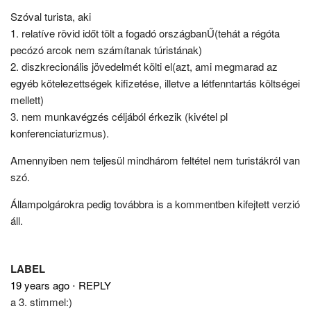
Szóval turista, aki
1. relatíve rövid időt tölt a fogadó országbanŰ(tehát a régóta
pecózó arcok nem számítanak túristának)
2. diszkrecionális jövedelmét költi el(azt, ami megmarad az
egyéb kötelezettségek kifizetése, illetve a létfenntartás költségei
mellett)
3. nem munkavégzés céljából érkezik (kivétel pl
konferenciaturizmus).
Amennyiben nem teljesül mindhárom feltétel nem turistákról van
szó.
Állampolgárokra pedig továbbra is a kommentben kifejtett verzió
áll.
LABEL
19 years ago
⋅
REPLY
a 3. stimmel:)