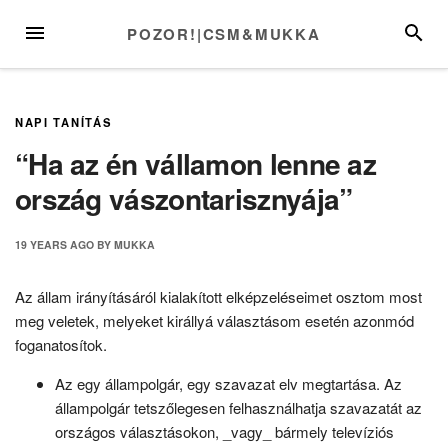
Skip
MENU
SEARC
POZOR!|CSM&MUKKA
to
content
NAPI TANÍTÁS
“Ha az én vállamon lenne az
ország vászontarisznyája”
19 YEARS
AGO
BY
MUKKA
Az állam irányításáról kialakított elképzeléseimet osztom most
meg veletek, melyeket királlyá választásom esetén azonmód
foganatosítok.
Az egy állampolgár, egy szavazat elv megtartása. Az
állampolgár tetszőlegesen felhasználhatja szavazatát az
országos választásokon, _vagy_ bármely televíziós