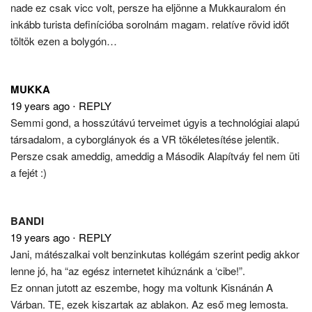
nade ez csak vicc volt, persze ha eljönne a Mukkauralom én
inkább turista definícióba sorolnám magam. relatíve rövid időt
töltök ezen a bolygón…
MUKKA
19 years ago
⋅
REPLY
Semmi gond, a hosszútávú terveimet úgyis a technológiai alapú
társadalom, a cyborglányok és a VR tökéletesítése jelentik.
Persze csak ameddig, ameddig a Második Alapítváy fel nem üti
a fejét :)
BANDI
19 years ago
⋅
REPLY
Jani, mátészalkai volt benzinkutas kollégám szerint pedig akkor
lenne jó, ha “az egész internetet kihúznánk a ‘cibe!”.
Ez onnan jutott az eszembe, hogy ma voltunk Kisnánán A
Várban. TE, ezek kiszartak az ablakon. Az eső meg lemosta.