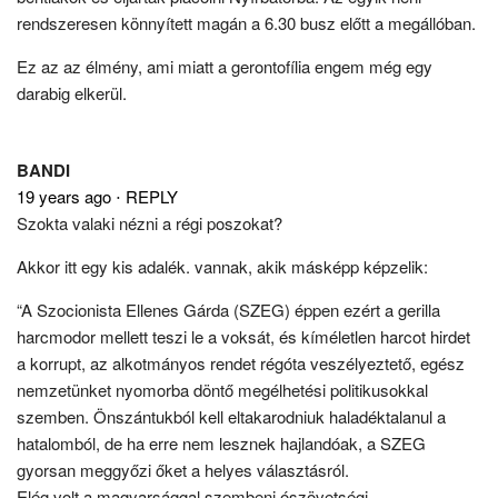
rendszeresen könnyített magán a 6.30 busz előtt a megállóban.
Ez az az élmény, ami miatt a gerontofília engem még egy
darabig elkerül.
BANDI
19 years ago
⋅
REPLY
Szokta valaki nézni a régi poszokat?
Akkor itt egy kis adalék. vannak, akik másképp képzelik:
“A Szocionista Ellenes Gárda (SZEG) éppen ezért a gerilla
harcmodor mellett teszi le a voksát, és kíméletlen harcot hirdet
a korrupt, az alkotmányos rendet régóta veszélyeztető, egész
nemzetünket nyomorba döntő megélhetési politikusokkal
szemben. Önszántukból kell eltakarodniuk haladéktalanul a
hatalomból, de ha erre nem lesznek hajlandóak, a SZEG
gyorsan meggyőzi őket a helyes választásról.
Elég volt a magyarsággal szembeni ószövetségi