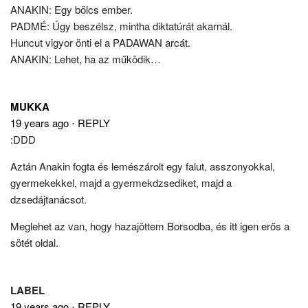
ANAKIN: Egy bölcs ember.
PADMÉ: Úgy beszélsz, mintha diktatúrát akarnál.
Huncut vigyor önti el a PADAWAN arcát.
ANAKIN: Lehet, ha az működik…
MUKKA
19 years ago
⋅
REPLY
:DDD
Aztán Anakin fogta és lemészárolt egy falut, asszonyokkal,
gyermekekkel, majd a gyermekdzsediket, majd a
dzsedájtanácsot.
Meglehet az van, hogy hazajöttem Borsodba, és itt igen erős a
sötét oldal.
LABEL
19 years ago
⋅
REPLY