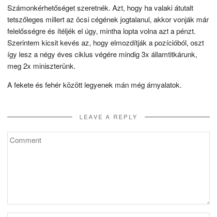
Számonkérhetőséget szeretnék. Azt, hogy ha valaki átutalt
tetszőleges millert az öcsi cégének jogtalanul, akkor vonják már
felelősségre és ítéljék el úgy, mintha lopta volna azt a pénzt.
Szerintem kicsit kevés az, hogy elmozdítják a pozícióból, oszt
így lesz a négy éves ciklus végére mindig 3x államtitkárunk,
meg 2x miniszterünk.
A fekete és fehér között legyenek mán még árnyalatok.
LEAVE A REPLY