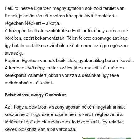
Felülről nézve Egerben megnyugtatóan sok zöld terület van.
Ennek jelentős részét a város közepén lévő Érsekkert –
régebben Népkert – alkotja.
A közepén található szökőkút kedvelt fürdőzőhely a részegek
körében, ezért bekamerázták. Télen fekete csomagolást kap,
így hatalmas fallikus szimbólumként mered az égre egészen
tavaszig.
Papíron Egerben vannak bicikliutak, gyakorlatilag baromi kevés.
A kertben lévő négy méter széles járda melletti két méteres
kerékpárút valamiért jobban vonzza a sétálókat, így téve
mókásabbá az átkelést.
Felsőváros, avagy Cseboksz
Azt, hogy a belvárost viszonylagosan békén hagyták annak
köszönhető, hogy szerencsére nem sikerült véghezvinni a
történelmi épületetek módszeres ledózerolását, így relatíve
kevés blokkház van a belvárosban.