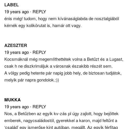
LABEL
19 years ago
⋅
REPLY
énis még! tudom, hogy nem kívánaságlabda de nosztalgiából
kérnék egy kolikörutat is, hamár ott vagy.
AZESZTER
19 years ago
⋅
REPLY
Kocsmáknál még megemlíthettétek volna a Betűzt és a Lugast,
csak h ne diszkrimáljuk a városnak északibb részét sem.
A völgy pedig hetente pár napig jobb hely, de biztosan tudjátok,
melyik pár napra gondolok.:))
MUKKA
19 years ago
⋅
REPLY
Nos, a Betűzben az egyik kv-zás pl úgy zajlott, hogy bejöttek
emberek, nagycsaládostól, gyerekkel a karon, majd feltűnt a
‘család’ egy ismerőse kint autóban, megállt. Az egyik férfitag