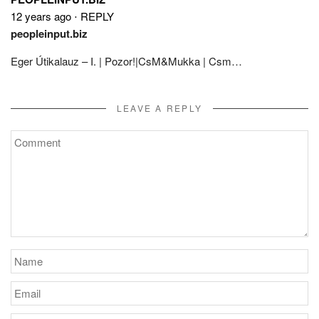
12 years ago
⋅
REPLY
peopleinput.biz
Eger Útikalauz – I. | Pozor!|CsM&Mukka | Csm…
LEAVE A REPLY