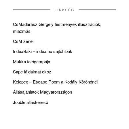
LINKSÉG
CsMadarász Gergely festmények illusztrációk,
miazmás
CsM zenéi
IndexBaki – index.hu sajtóhibák
Mukka fotógempája
Sape fájdalmat okoz
Kelepce – Escape Room a Kodály Köröndnél
Állásajánlatok Magyarországon
Jooble álláskereső