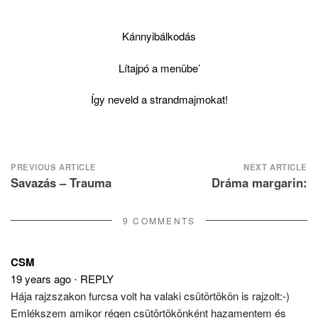
Kánnyibálkodás
Lítajpó a menübe’
Így neveld a strandmajmokat!
Post
PREVIOUS ARTICLE
NEXT ARTICLE
Savazás – Trauma
Dráma margarin:
navigation
9 COMMENTS
CSM
19 years ago
⋅
REPLY
Hája rajzszakon furcsa volt ha valaki csütörtökön is rajzolt:-)
Emlékszem amikor régen csütörtökönként hazamentem és