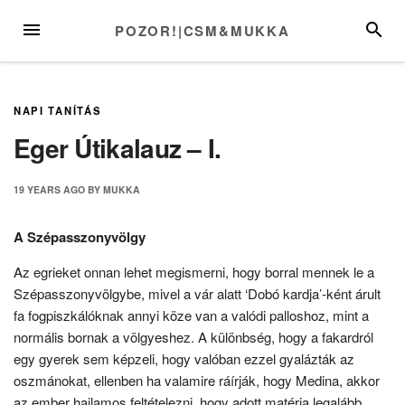
Skip
MENU
SEARC
POZOR!|CSM&MUKKA
to
content
NAPI TANÍTÁS
Eger Útikalauz – I.
19 YEARS
AGO
BY
MUKKA
A Szépasszonyvölgy
Az egrieket onnan lehet megismerni, hogy borral mennek le a
Szépasszonyvölgybe, mivel a vár alatt ‘Dobó kardja’-ként árult
fa fogpiszkálóknak annyi köze van a valódi palloshoz, mint a
normális bornak a völgyeshez. A különbség, hogy a fakardról
egy gyerek sem képzeli, hogy valóban ezzel gyalázták az
oszmánokat, ellenben ha valamire ráírják, hogy Medina, akkor
az ember hajlamos feltételezni, hogy adott matéria legalább