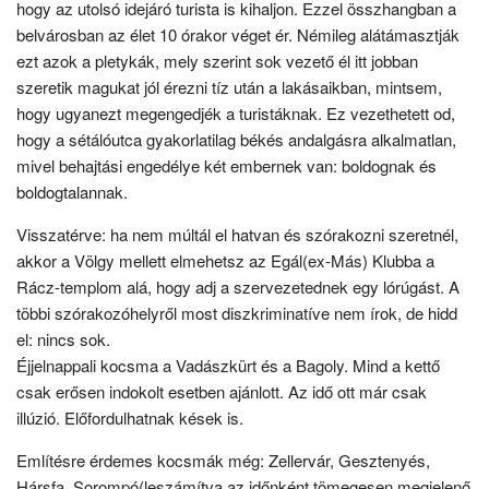
hogy az utolsó idejáró turista is kihaljon. Ezzel összhangban a
belvárosban az élet 10 órakor véget ér. Némileg alátámasztják
ezt azok a pletykák, mely szerint sok vezető él itt jobban
szeretik magukat jól érezni tíz után a lakásaikban, mintsem,
hogy ugyanezt megengedjék a turistáknak. Ez vezethetett od,
hogy a sétálóutca gyakorlatilag békés andalgásra alkalmatlan,
mivel behajtási engedélye két embernek van: boldognak és
boldogtalannak.
Visszatérve: ha nem múltál el hatvan és szórakozni szeretnél,
akkor a Völgy mellett elmehetsz az Egál(ex-Más) Klubba a
Rácz-templom alá, hogy adj a szervezetednek egy lórúgást. A
többi szórakozóhelyről most diszkriminatíve nem írok, de hidd
el: nincs sok.
Éjjelnappali kocsma a Vadászkürt és a Bagoly. Mind a kettő
csak erősen indokolt esetben ajánlott. Az idő ott már csak
illúzió. Előfordulhatnak kések is.
Említésre érdemes kocsmák még: Zellervár, Gesztenyés,
Hársfa, Sorompó(leszámítva az időnként tömegesen megjelenő