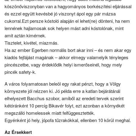
köszönőviszonyban van a hagyományos borkészítési eljárással
és ezzel együtt kevésbé jó viszonyt ápol egy pár mázsa
cukorral.
Ezt persze kóstoló alapján el lehet(ne) dönteni, ha nem
lennének hajlamosak sok helyen mást adni kóstolónak, mint
amit aztán kimérnek.
Tisztelet, kivétel, miazmás.
Ha az ember Egerben normális bort akar inni – és nem akar egy
kiadós fejfájást magának – akkor elmegy valamelyik tényleges
pincészetbe, vagy érdeklődik helyi ismerőseinél, hogy mely
pincék safety-k.
A város folyamatosan beleöl egy rakat pénzt, hogy a Völgy
környezete jól nézzen ki. Jó példa erre a katlan bejárátánál
elhelyezett Bacchus szobor, amiből az eredeti tervek szerint
kétóránként 10 percig Bikavér folyt, ezt azonban a környékét
megszálló homelessek miatt felfüggesztették.
Egyénként jó hely, jópofa tűzrakókkal, ellenben 10 körül meghal.
Az Érsekkert