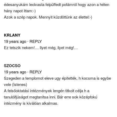
édesanyukám leolvasta felpüffedt pofámról hogy azon a héten
hány napot ittam:-)
Azok a szép napok. Mennyit küzdöttünk az élettel:-)
KRLANY
19 years ago
⋅
REPLY
Ez tetszik nekem!… Ilyet még, ilyet még!…
SZOCSO
19 years ago
⋅
REPLY
Szegeden a templomot eleve ugy építették, h kocsma is egybe
vele (Istenes)
A felsőoktatási intézmények lengén titkolt célja h a
tanulóifjúságot megtanítsa inni. Bár erre sok középfokú
intézmény is kiválóan alkalmas.