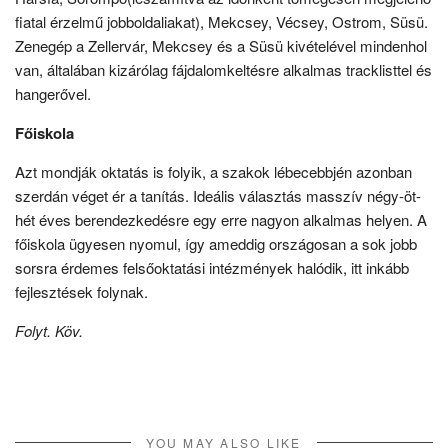
fiatal érzelmű jobboldaliakat), Mekcsey, Vécsey, Ostrom, Süsü.
Zenegép a Zellervár, Mekcsey és a Süsü kivételével mindenhol
van, általában kizárólag fájdalomkeltésre alkalmas tracklisttel és
hangerővel.
Főiskola
Azt mondják oktatás is folyik, a szakok lébecebbjén azonban
szerdán véget ér a tanítás. Ideális választás masszív négy-öt-
hét éves berendezkedésre egy erre nagyon alkalmas helyen. A
főiskola ügyesen nyomul, így ameddig országosan a sok jobb
sorsra érdemes felsőoktatási intézmények halódik, itt inkább
fejlesztések folynak.
Folyt. Köv.
YOU MAY ALSO LIKE