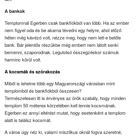
A bankok
Templomnál Egerben csak bankfiókból van több. Ha az ember
nem figyel oda és be akarna tévedni egy helyre, ahol előző
héten még kávézó volt, nézze meg, hogy nem lett-e belőle
bank. Bár jelentős részükbe még embert nem látott senki
bemenni, szaporodnak. Legutolsó összegzéskor számuk
harminc körül volt.
A kocsmák és szórakozás
Miből is lehetne több egy Magyarországi városban mint
templomból és bankfiókból összesen?
Természetesen itt is érvényes az örök szabály, hogy minden
templom 50 méteres körzetében kell lennie kocsmának.
Egerben ez annyi eltérést mutat, hogy esetenként a templom
alatt is találsz kocsmát.
A város úgy néz ki, valami misztikus oknál fogva szeretné,