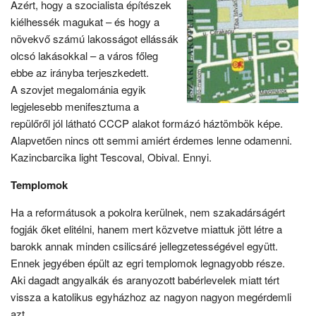
Azért, hogy a szocialista építészek
kiélhessék magukat – és hogy a
növekvő számú lakosságot ellássák
olcsó lakásokkal – a város főleg
ebbe az irányba terjeszkedett.
A szovjet megalománia egyik
legjelesebb menifesztuma a
repülőről jól látható CCCP alakot formázó háztömbök képe.
Alapvetően nincs ott semmi amiért érdemes lenne odamenni.
Kazincbarcika light Tescoval, Obival. Ennyi.
Templomok
Ha a reformátusok a pokolra kerülnek, nem szakadárságért
fogják őket elitélni, hanem mert közvetve miattuk jött létre a
barokk annak minden csilicsáré jellegzetességével együtt.
Ennek jegyében épült az egri templomok legnagyobb része.
Aki dagadt angyalkák és aranyozott babérlevelek miatt tért
vissza a katolikus egyházhoz az nagyon nagyon megérdemli
azt.