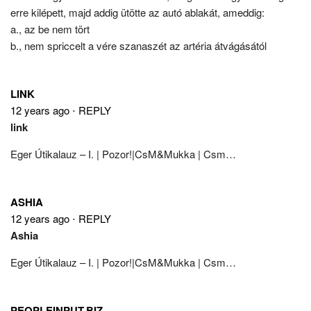
erre kilépett, majd addig ütötte az autó ablakát, ameddig:
a., az be nem tört
b., nem spriccelt a vére szanaszét az artéria átvágásától
LINK
12 years ago
⋅
REPLY
link
Eger Útikalauz – I. | Pozor!|CsM&Mukka | Csm…
ASHIA
12 years ago
⋅
REPLY
Ashia
Eger Útikalauz – I. | Pozor!|CsM&Mukka | Csm…
PEOPLEINPUT.BIZ