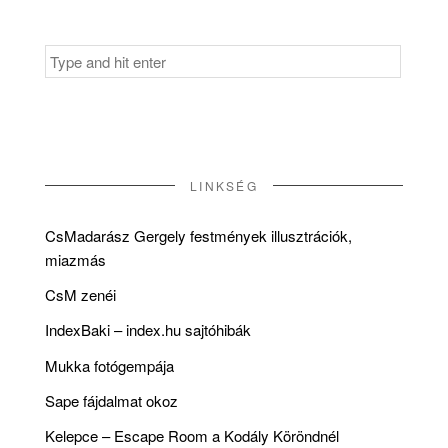
Search
for:
LINKSÉG
CsMadarász Gergely festmények illusztrációk,
miazmás
CsM zenéi
IndexBaki – index.hu sajtóhibák
Mukka fotógempája
Sape fájdalmat okoz
Kelepce – Escape Room a Kodály Köröndnél