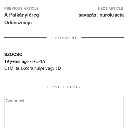
Post
PREVIOUS ARTICLE
NEXT ARTICLE
A Patkányféreg
savazás: bürökrácia
navigation
Ödüsszeiája
1 COMMENT
SZOCSO
19 years ago
⋅
REPLY
CsM, te akkora hülye vagy : D
LEAVE A REPLY