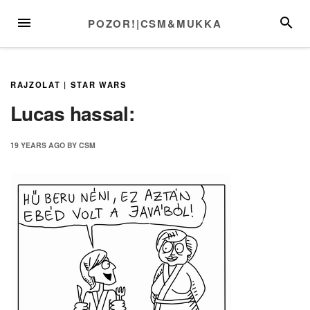
Skip
MENU
SEARC
POZOR!|CSM&MUKKA
to
content
RAJZOLAT
|
STAR WARS
Lucas hassal:
19 YEARS
AGO
BY
CSM