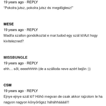
19 years ago
⋅
REPLY
“Pokolra jutsz, pokolra jutsz és megdöglesz!”
MESE
19 years ago
⋅
REPLY
Madi!a szallon gondolkoztal e mar:tudod egy szál ló!Azt hogy
kivitelezned?
MISSBUNGLE
19 years ago
⋅
REPLY
ehh… sőt, eeeehhhhh (de a szálloda neve azért bejön :))
CSM
19 years ago
⋅
REPLY
Ejnye ejnye szál ló? Höhö megvan de csak akkor rajzolom le ha
nagyon nagyon könyörögsz háháhháááá!!!