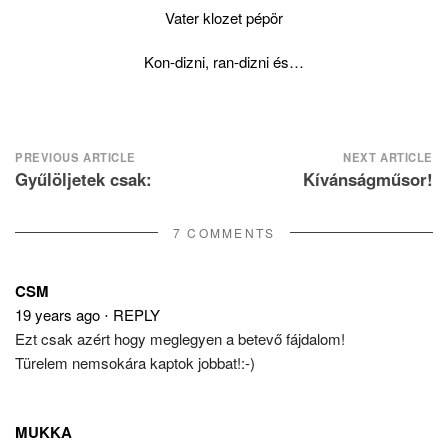
Vater klozet pépör
Kon-dizni, ran-dizni és…
Post
PREVIOUS ARTICLE
NEXT ARTICLE
Gyűlöljetek csak:
Kívánságműsor!
navigation
7 COMMENTS
CSM
19 years ago
⋅
REPLY
Ezt csak azért hogy meglegyen a betevő fájdalom!
Türelem nemsokára kaptok jobbat!:-)
MUKKA