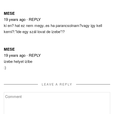
MESE
19 years ago
⋅
REPLY
ki en? hat ez nem megy..es ha parancsolnam?vagy igy kell
kerni?:”Ide egy szál lovat de izebe”!?
MESE
19 years ago
⋅
REPLY
izebe helyet izibe
:)
LEAVE A REPLY