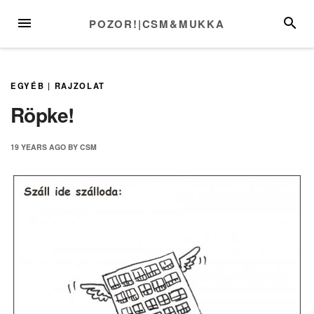
Skip
MENU
SEARC
POZOR!|CSM&MUKKA
to
content
EGYÉB
|
RAJZOLAT
Röpke!
19 YEARS
AGO
BY
CSM