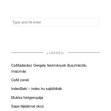
Search
for:
LINKSÉG
CsMadarász Gergely festmények illusztrációk,
miazmás
CsM zenéi
IndexBaki – index.hu sajtóhibák
Mukka fotógempája
Sape fájdalmat okoz