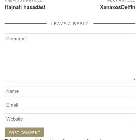
Post
PREVIOUS ARTICLE
NEXT ARTICLE
Hajnali hasadás!
XanaxosDelfin
navigation
LEAVE A REPLY