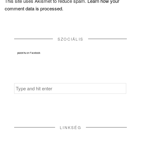
This site uses Akismet to reduce spam.
Learn how your
comment data is processed.
SZOCIÁLIS
pozor.hu
on Facebook
Search
for:
LINKSÉG