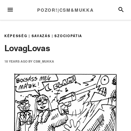
Skip
MENU
SEARC
POZOR!|CSM&MUKKA
to
content
KÉPESSÉG
|
SAVAZÁS
|
SZOCIOPÁTIA
LovagLovas
18 YEARS
AGO
BY
CSM_MUKKA