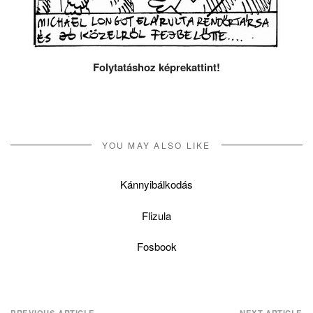
Folytatáshoz képrekattint!
YOU MAY ALSO LIKE
Kánnyibálkodás
Flizula
Fosbook