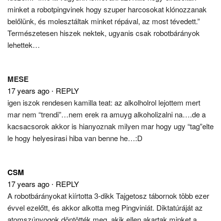
minket a robotpingvinek hogy szuper harcosokat klónozzanak
belőlünk, és molesztáltak minket répával, az most tévedett.”
Természetesen hiszek nektek, ugyanis csak robotbárányok
lehettek…
MESE
17 years ago
⋅
REPLY
igen iszok rendesen kamilla teat: az alkolholrol lejottem mert
mar nem “trendi”…nem erek ra amuyg alkoholizalni na….de a
kacsacsorok akkor is hianyoznak milyen mar hogy ugy “tag”elte
le hogy helyesirasi hiba van benne he…:D
CSM
17 years ago
⋅
REPLY
A robotbárányokat kiírtotta 3-dikk Tajgetosz tábornok több ezer
évvel ezelőtt, és akkor alkotta meg Pingviniát. Diktatúráját az
atomszúnyogok döntötték meg, akik ellen akartak minket a