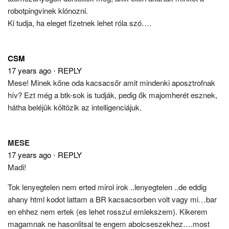
robotpingvinek klónozni.
Ki tudja, ha eleget fizetnek lehet róla szó….
CSM
17 years ago
⋅
REPLY
Mese! Minek kőne oda kacsacsőr amit mindenki aposztrofnak
hív? Ezt még a btk-sok is tudják, pedig ők majomherét esznek,
hátha beléjük költözik az intelligenciájuk.
MESE
17 years ago
⋅
REPLY
Madi!
Tok lenyegtelen nem erted mirol irok ..lenyegtelen ..de eddig
ahany html kodot lattam a BR kacsacsorben volt vagy mi…bar
en ehhez nem ertek (es lehet rosszul emlekszem). Kikerem
magamnak ne hasonlitsal te engem abolcseszekhez….most