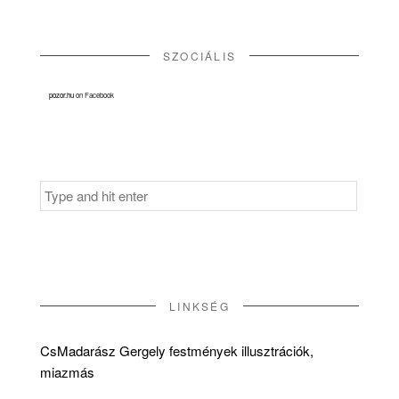
SZOCIÁLIS
pozor.hu
on Facebook
Search
for:
LINKSÉG
CsMadarász Gergely festmények illusztrációk,
miazmás