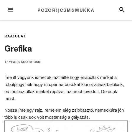
Skip
MENU
SEARC
POZOR!|CSM&MUKKA
to
content
RAJZOLAT
Grefika
17 YEARS
AGO
BY
CSM
Íme itt vagyunk ismét aki azt hitte hogy elraboltak minket a
robotpingvinek hogy szuper harcosokat klónozzanak belőlünk,
és molesztáltak minket répával, az most tévedett. De csak
most.
Nosza íme egy rajz, remélem elég zsibbasztó, nemsokára jön
több is csak sok volt mostanság a gályázás.