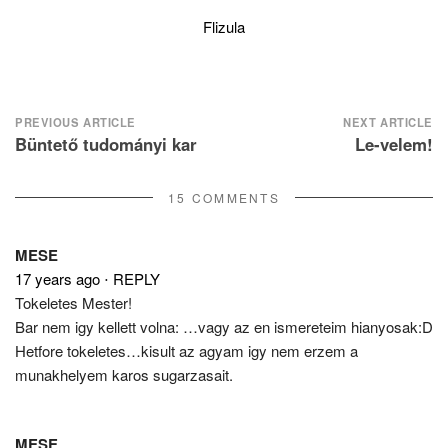
Flizula
Post
PREVIOUS ARTICLE
NEXT ARTICLE
Büntető tudományi kar
Le-velem!
navigation
15 COMMENTS
MESE
17 years ago
⋅
REPLY
Tokeletes Mester!
Bar nem igy kellett volna: …vagy az en ismereteim hianyosak:D
Hetfore tokeletes…kisult az agyam igy nem erzem a
munakhelyem karos sugarzasait.
MESE