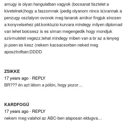
amugy is olyan hangulatban vagyok (bocsanat tisztelet a
kivetelnek)hogy a faszomnak (pedig olyanom nincs is)vannak a
penzugy osztalyon ovonok meg tanarok amikor fingjuk sincsen
a konyvelsehez pld.konkluzio kurvara mindegy milyen diplomad
van lehet bolcsesz is es siman megengedik hogy mondjuk
szivmutetet vegezz.tehat mindegy miben van a br az a lenyeg
jo poen es kesz (nekem kacsacsorben neked meg
aposztrofban:DDDD
ZSIKKE
17 years ago
⋅
REPLY
BR??? én azt látom a pólón, hogy pozor…
KARDFOGÚ
17 years ago
⋅
REPLY
nekem meg valahol az ABC-ben alaposan eldugva…