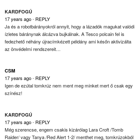
KARDFOGÚ
17 years ago
⋅
REPLY
Ja és a robotbárányokról annyit, hogy a lázadók magukat valódi
ízletes báránynak álcázva bujkálnak. A Tesco polcain fel is
fedezhető néhány újracímkézett példány ami későn aktivizálta
az önvédelmi rendszereit…
CSM
17 years ago
⋅
REPLY
Igen de ezútal tomkrúz nem ment meg minket mert ő csak egy
színész!
KARDFOGÚ
17 years ago
⋅
REPLY
Még szerencse, engem csakis kizárólag Lara Croft /Tomb
Raider/ vagy Tanya /Red Alert 1-2/ menthet meg, tomkrúzokból