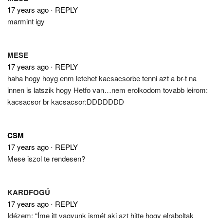
17 years ago
⋅
REPLY
marmint igy
MESE
17 years ago
⋅
REPLY
haha hogy hoyg enm letehet kacsacsorbe tenni azt a br-t na
innen is latszik hogy Hetfo van…nem erolkodom tovabb leirom:
kacsacsor br kacsacsor:DDDDDDD
CSM
17 years ago
⋅
REPLY
Mese iszol te rendesen?
KARDFOGÚ
17 years ago
⋅
REPLY
Idézem: “Íme itt vagyunk ismét aki azt hitte hogy elraboltak