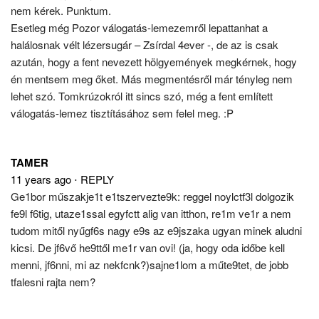
nem kérek. Punktum.
Esetleg még Pozor válogatás-lemezemről lepattanhat a
halálosnak vélt lézersugár – Zsírdal 4ever -, de az is csak
azután, hogy a fent nevezett hölgyemények megkérnek, hogy
én mentsem meg őket. Más megmentésről már tényleg nem
lehet szó. Tomkrúzokról itt sincs szó, még a fent említett
válogatás-lemez tisztításához sem felel meg. :P
TAMER
11 years ago
⋅
REPLY
Ge1bor műszakje1t e1tszervezte9k: reggel noylctf3l dolgozik
fe9l f6tig, utaze1ssal egyfctt alig van itthon, re1m ve1r a nem
tudom mitől nyűgf6s nagy e9s az e9jszaka ugyan minek aludni
kicsi. De jf6vő he9ttől me1r van ovi! (ja, hogy oda időbe kell
menni, jf6nni, mi az nekfcnk?)sajne1lom a műte9tet, de jobb
tfalesni rajta nem?