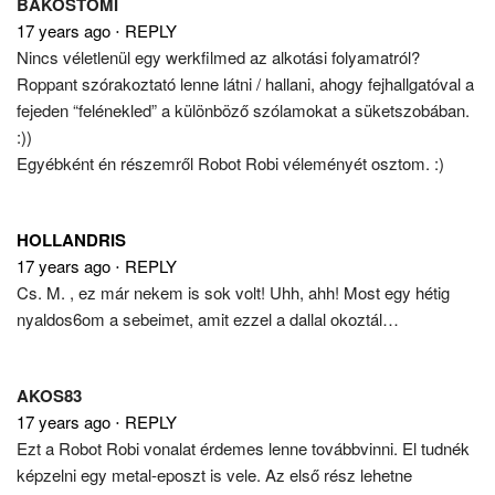
BAKOSTOMI
17 years ago
⋅
REPLY
Nincs véletlenül egy werkfilmed az alkotási folyamatról?
Roppant szórakoztató lenne látni / hallani, ahogy fejhallgatóval a
fejeden “felénekled” a különböző szólamokat a süketszobában.
:))
Egyébként én részemről Robot Robi véleményét osztom. :)
HOLLANDRIS
17 years ago
⋅
REPLY
Cs. M. , ez már nekem is sok volt! Uhh, ahh! Most egy hétig
nyaldos6om a sebeimet, amit ezzel a dallal okoztál…
AKOS83
17 years ago
⋅
REPLY
Ezt a Robot Robi vonalat érdemes lenne továbbvinni. El tudnék
képzelni egy metal-eposzt is vele. Az első rész lehetne