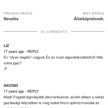
Post
PREVIOUS ARTICLE
NEXT ARTICLE
Nevelés
Állatképtelenek.
navigation
23 COMMENTS
LIZ
17 years ago
⋅
REPLY
Én “olyan negatív” vagyok.És ez most elgondolkodtatott.Ki hitte
volna,igaz?
:P
AKOS83
17 years ago
⋅
REPLY
Madi! Fogadd legmélyebb elismerésemet, amiért ebben a nehéz
gazdasági helyzetben is meg tudod őrizni optimizmusodat és