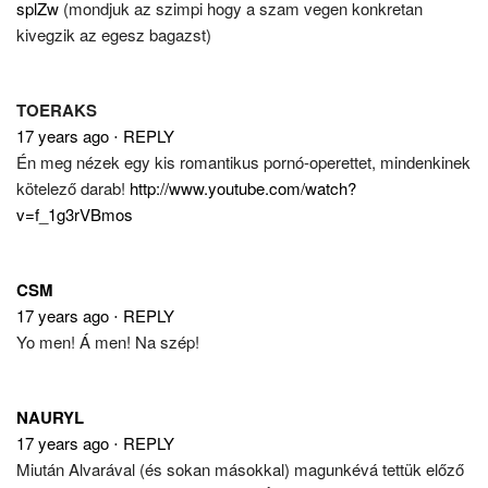
splZw
(mondjuk az szimpi hogy a szam vegen konkretan
kivegzik az egesz bagazst)
TOERAKS
17 years ago
⋅
REPLY
Én meg nézek egy kis romantikus pornó-operettet, mindenkinek
kötelező darab!
http://www.youtube.com/watch?
v=f_1g3rVBmos
CSM
17 years ago
⋅
REPLY
Yo men! Á men! Na szép!
NAURYL
17 years ago
⋅
REPLY
Miután Alvarával (és sokan másokkal) magunkévá tettük előző