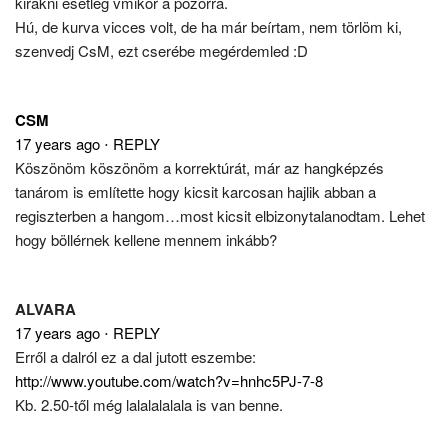
kirakni esetleg vmikor a pozorra.
Hú, de kurva vicces volt, de ha már beírtam, nem törlöm ki,
szenvedj CsM, ezt cserébe megérdemled :D
CSM
17 years ago
⋅
REPLY
Köszönöm köszönöm a korrektúrát, már az hangképzés
tanárom is említette hogy kicsit karcosan hajlik abban a
regiszterben a hangom…most kicsit elbizonytalanodtam. Lehet
hogy böllérnek kellene mennem inkább?
ALVARA
17 years ago
⋅
REPLY
Erről a dalról ez a dal jutott eszembe:
http://www.youtube.com/watch?v=hnhc5PJ-7-8
Kb. 2.50-től még lalalalalala is van benne.