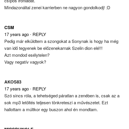
csípős iróniádat.
Mindazonáltal zenei karrierben ne nagyon gondolkodj! :D
CSM
17 years ago
⋅
REPLY
Pedig már elküldtem a szongokat a Sonynak is hogy ha még
van idő tegyenek be előzenekarnak Szelin dion elé!!!
Azt mondod esélytelen?
Vagy negatív vagyok?
AKOS83
17 years ago
⋅
REPLY
Szó sincs róla, a tehetséged páratlan a zenében is, csak az a
sok mp3 letöltés teljesen tönkreteszi a művészetet. Ezt
hallottam a múltkor egy buszon ahol én mondtam.