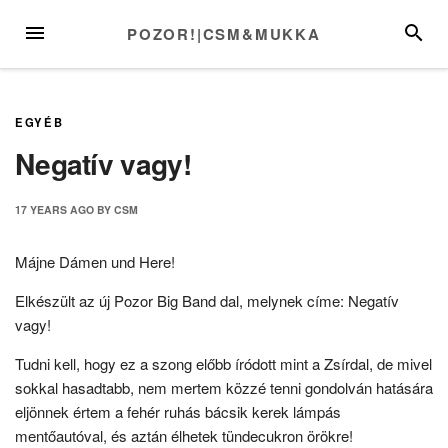
Skip
MENU
SEARC
POZOR!|CSM&MUKKA
to
content
EGYÉB
Negatív vagy!
17 YEARS
AGO
BY
CSM
Májne Dámen und Here!
Elkészült az új Pozor Big Band dal, melynek címe: Negatív
vagy!
Tudni kell, hogy ez a szong előbb íródott mint a Zsírdal, de mivel
sokkal hasadtabb, nem mertem közzé tenni gondolván hatására
eljönnek értem a fehér ruhás bácsik kerek lámpás
mentőautóval, és aztán élhetek tündecukron örökre!