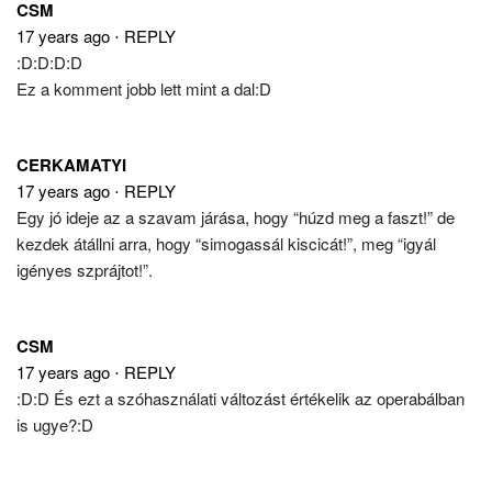
CSM
17 years ago
⋅
REPLY
:D:D:D:D
Ez a komment jobb lett mint a dal:D
CERKAMATYI
17 years ago
⋅
REPLY
Egy jó ideje az a szavam járása, hogy “húzd meg a faszt!” de
kezdek átállni arra, hogy “simogassál kiscicát!”, meg “igyál
igényes szprájtot!”.
CSM
17 years ago
⋅
REPLY
:D:D És ezt a szóhasználati változást értékelik az operabálban
is ugye?:D