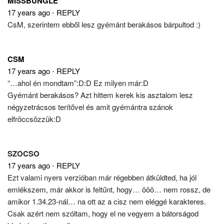
MISSBUNGLE
17 years ago
⋅
REPLY
CsM, szerintem ebből lesz gyémánt berakásos bárpultod :)
CSM
17 years ago
⋅
REPLY
“…ahol én mondtam”:D:D Ez milyen már:D
Gyémánt berakásos? Azt hittem kerek kis asztalom lesz
négyzetrácsos terítővel és amit gyémántra szánok
elfröccsözzük:D
SZOCSO
17 years ago
⋅
REPLY
Ezt valami nyers verzióban már régebben átküldted, ha jól
emlékszem, már akkor is feltűnt, hogy… ööö… nem rossz, de
amikor 1.34.23-nál… na ott az a cisz nem eléggé karakteres.
Csak azért nem szóltam, hogy el ne vegyem a bátorságod