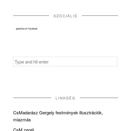
SZOCIÁLIS
pozor.hu
on Facebook
Search
for:
LINKSÉG
CsMadarász Gergely festmények illusztrációk,
miazmás
CsM zenéi