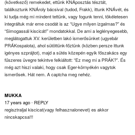
(következő) remekedet, ettünk KNÁposztás tésztát,
találkoztunk KNÁroly bácsival (tudod, Frakk), ittunk KNÁvét, és
ki tudja még mi mindent tettünk, vagy fogunk tenni, tökéletesen
integráltuk már eme csodát is az “Ugye milyen izgalmas?” és
“Simogassál kiscicát!” mondatokkal. De ami a leglényegesebb,
meglátogattuk XV. kerületben lakó ismerősünket (ugyebár
PRÁKospalota), ahol sütöttünk-főztünk (közben persze ittunk
igényes szprájtot), majd a sütés közepén egyik főszakács egy
fűszeres üvegre tekintve felkiáltott: “Ez meg mi a PRÁK?”. És
még azt hiszi valaki, hogy csak Eger-környékén vagytok
ismerősek. Hát nem. A captcha meg nehéz.
MUKKA
17 years ago
⋅
REPLY
regisztraljal kiscicat(vagy felhasznalonevet) es akkor
nincskapcsa!!!