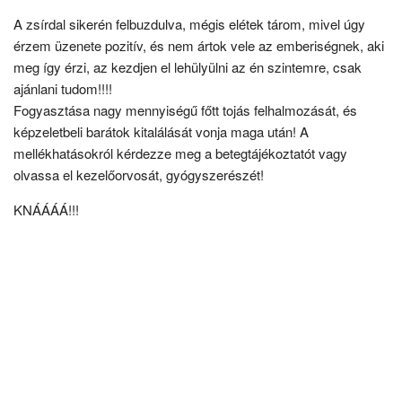
A zsírdal sikerén felbuzdulva, mégis elétek tárom, mivel úgy
érzem üzenete pozitív, és nem ártok vele az emberiségnek, aki
meg így érzi, az kezdjen el lehülyülni az én szintemre, csak
ajánlani tudom!!!!
Fogyasztása nagy mennyiségű főtt tojás felhalmozását, és
képzeletbeli barátok kitalálását vonja maga után! A
mellékhatásokról kérdezze meg a betegtájékoztatót vagy
olvassa el kezelőorvosát, gyógyszerészét!
KNÁÁÁÁ!!!