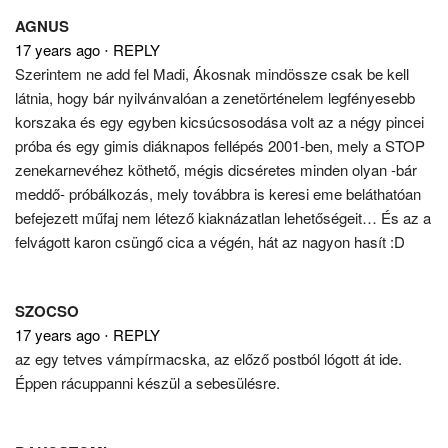
AGNUS
17 years ago
⋅
REPLY
Szerintem ne add fel Madi, Ákosnak mindössze csak be kell
látnia, hogy bár nyilvánvalóan a zenetörténelem legfényesebb
korszaka és egy egyben kicsúcsosodása volt az a négy pincei
próba és egy gimis diáknapos fellépés 2001-ben, mely a STOP
zenekarnevéhez köthető, mégis dicséretes minden olyan -bár
meddő- próbálkozás, mely továbbra is keresi eme beláthatóan
befejezett műfaj nem létező kiaknázatlan lehetőségeit… És az a
felvágott karon csüngő cica a végén, hát az nagyon hasít :D
SZOCSO
17 years ago
⋅
REPLY
az egy tetves vámpírmacska, az előző postból lógott át ide.
Éppen rácuppanni készül a sebesülésre.