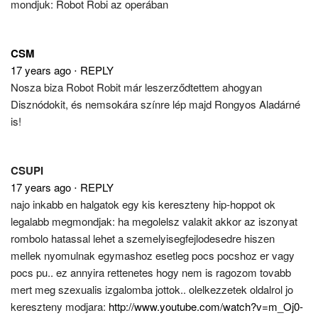
mondjuk: Robot Robi az operában
CSM
17 years ago
⋅
REPLY
Nosza biza Robot Robit már leszerződtettem ahogyan
Disznódokit, és nemsokára színre lép majd Rongyos Aladárné
is!
CSUPI
17 years ago
⋅
REPLY
najo inkabb en halgatok egy kis kereszteny hip-hoppot ok
legalabb megmondjak: ha megolelsz valakit akkor az iszonyat
rombolo hatassal lehet a szemelyisegfejlodesedre hiszen
mellek nyomulnak egymashoz esetleg pocs pocshoz er vagy
pocs pu.. ez annyira rettenetes hogy nem is ragozom tovabb
mert meg szexualis izgalomba jottok.. olelkezzetek oldalrol jo
kereszteny modjara:
http://www.youtube.com/watch?v=m_Oj0-