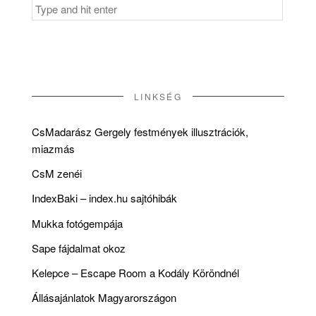
Search
for:
LINKSÉG
CsMadarász Gergely festmények illusztrációk,
miazmás
CsM zenéi
IndexBaki – index.hu sajtóhibák
Mukka fotógempája
Sape fájdalmat okoz
Kelepce – Escape Room a Kodály Köröndnél
Állásajánlatok Magyarországon