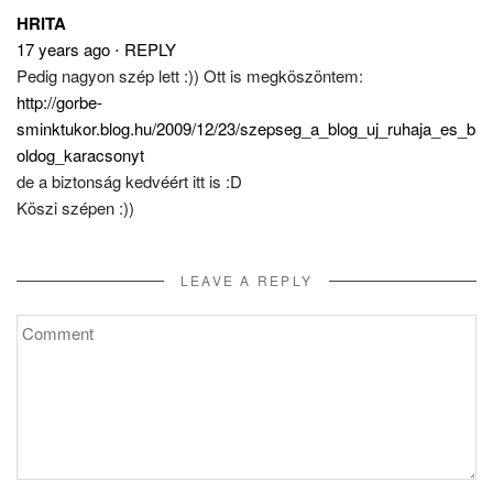
HRITA
17 years ago
⋅
REPLY
Pedig nagyon szép lett :)) Ott is megköszöntem:
http://gorbe-
sminktukor.blog.hu/2009/12/23/szepseg_a_blog_uj_ruhaja_es_b
oldog_karacsonyt
de a biztonság kedvéért itt is :D
Köszi szépen :))
LEAVE A REPLY