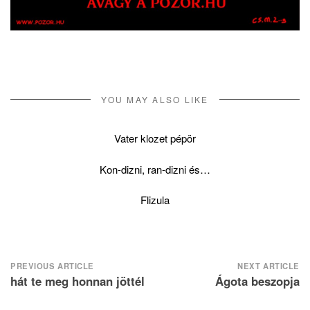
YOU MAY ALSO LIKE
Vater klozet pépör
Kon-dizni, ran-dizni és…
Flizula
Post
PREVIOUS ARTICLE
NEXT ARTICLE
hát te meg honnan jöttél
Ágota beszopja
navigation