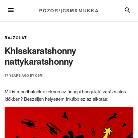
Skip
MENU
SEARC
POZOR!|CSM&MUKKA
to
content
RAJZOLAT
Khisskaratshonny
nattykaratshonny
17 YEARS
AGO
BY
CSM
Mit is mondhatnék ezekben az ünnepi hangulatú varázslatos
időkben? Beszéljen helyettem inkább ez az alkotás: