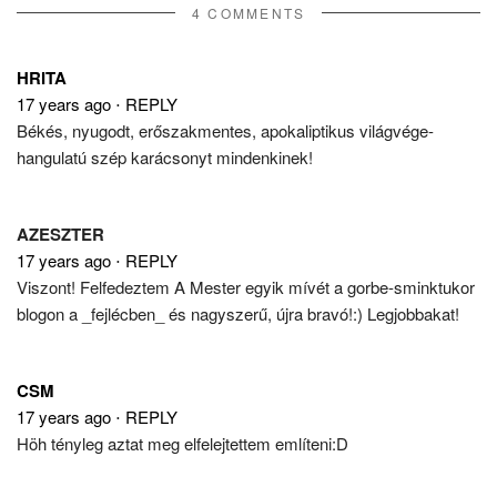
4 COMMENTS
HRITA
17 years ago
⋅
REPLY
Békés, nyugodt, erőszakmentes, apokaliptikus világvége-
hangulatú szép karácsonyt mindenkinek!
AZESZTER
17 years ago
⋅
REPLY
Viszont! Felfedeztem A Mester egyik mívét a gorbe-sminktukor
blogon a _fejlécben_ és nagyszerű, újra bravó!:) Legjobbakat!
CSM
17 years ago
⋅
REPLY
Höh tényleg aztat meg elfelejtettem említeni:D