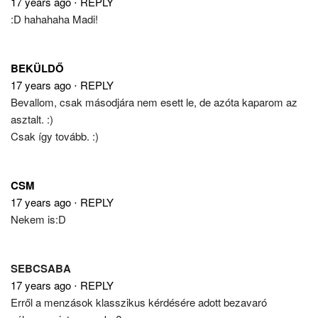
17 years ago
⋅
REPLY
:D hahahaha Madi!
BEKÜLDŐ
17 years ago
⋅
REPLY
Bevallom, csak másodjára nem esett le, de azóta kaparom az
asztalt. :)
Csak így tovább. :)
CSM
17 years ago
⋅
REPLY
Nekem is:D
SEBCSABA
17 years ago
⋅
REPLY
Erről a menzások klasszikus kérdésére adott bezavaró