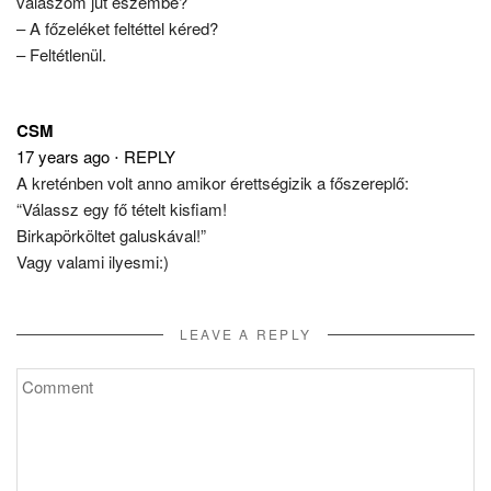
válaszom jut eszembe?
– A főzeléket feltéttel kéred?
– Feltétlenül.
CSM
17 years ago
⋅
REPLY
A kreténben volt anno amikor érettségizik a főszereplő:
“Válassz egy fő tételt kisfiam!
Birkapörköltet galuskával!”
Vagy valami ilyesmi:)
LEAVE A REPLY