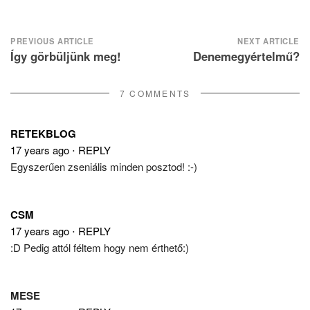
Post
PREVIOUS ARTICLE
NEXT ARTICLE
Így görbüljünk meg!
Denemegyértelmű?
navigation
7 COMMENTS
RETEKBLOG
17 years ago
⋅
REPLY
Egyszerűen zseniális minden posztod! :-)
CSM
17 years ago
⋅
REPLY
:D Pedig attól féltem hogy nem érthető:)
MESE