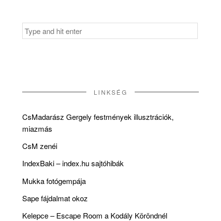
Search
for:
LINKSÉG
CsMadarász Gergely festmények illusztrációk,
miazmás
CsM zenéi
IndexBaki – index.hu sajtóhibák
Mukka fotógempája
Sape fájdalmat okoz
Kelepce – Escape Room a Kodály Köröndnél