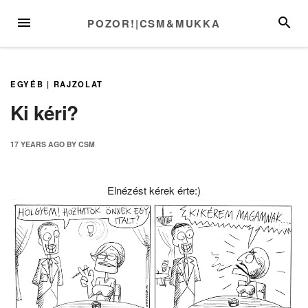
Skip
MENU
SEARC
POZOR!|CSM&MUKKA
to
content
EGYÉB
|
RAJZOLAT
Ki kéri?
17 YEARS
AGO
BY
CSM
Elnézést kérek érte:)