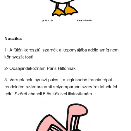
Nuszika:
1- A fülén keresztül szarnék a koponyájába addig amíg nem
könnyezik fost!
2- Odaajándékoznám Paris Hiltonnak
3- Varrnék neki nyuszi pulcsit, a legfrissebb francia répát
rendelném számára amit selyempárnán szervíroztatnék fel
néki. Szőrét chanell 5-ös kölnivel illatosítanám