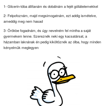
1- Glicerin-tóba állítanám és dobálnám a fejét góliátelemekkel
2- Felpofoznám, majd megsimogatnám, ezt addig ismételve,
ameddig meg nem hasad
3- Örökbe fogadnám, és úgy nevelném fel mintha a saját
gyermekem lenne. Szereznék neki egy kacsatársat, a
házamban laknának én pedig kiköltöznék az ólba, hogy minden
kényelmük meglegyen