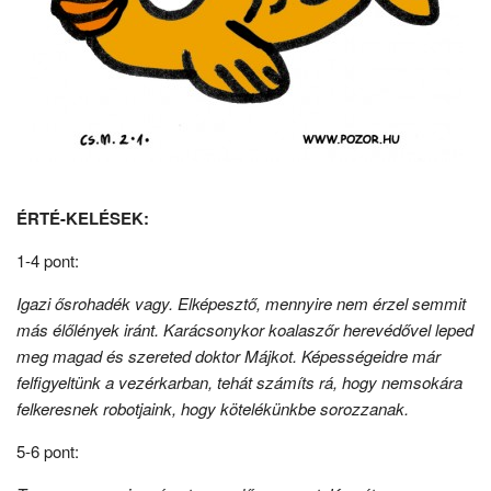
ÉRTÉ-KELÉSEK:
1-4 pont:
Igazi ősrohadék vagy. Elképesztő, mennyire nem érzel semmit
más élőlények iránt. Karácsonykor koalaszőr herevédővel leped
meg magad és szereted doktor Májkot. Képességeidre már
felfigyeltünk a vezérkarban, tehát számíts rá, hogy
nemsokára
felkeresnek robotjaink, hogy kötelékünkbe sorozzanak.
5-6 pont: