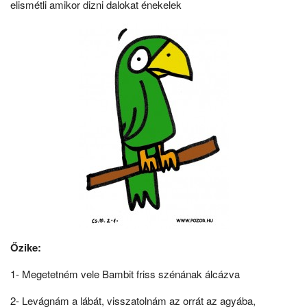
elismétli amikor dizni dalokat énekelek
Őzike:
1- Megetetném vele Bambit friss szénának álcázva
2- Levágnám a lábát, visszatolnám az orrát az agyába,