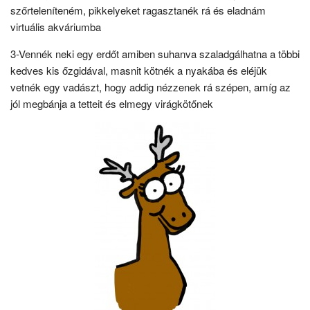
szőrteleníteném, pikkelyeket ragasztanék rá és eladnám
virtuális akváriumba
3-Vennék neki egy erdőt amiben suhanva szaladgálhatna a többi
kedves kis őzgidával, masnit kötnék a nyakába és eléjük
vetnék egy vadászt, hogy addig nézzenek rá szépen, amíg az
jól megbánja a tetteit és elmegy virágkötőnek