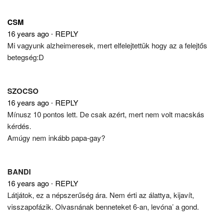
CSM
16 years ago
⋅
REPLY
Mi vagyunk alzheimeresek, mert elfelejtettük hogy az a felejtős
betegség:D
SZOCSO
16 years ago
⋅
REPLY
Mínusz 10 pontos lett. De csak azért, mert nem volt macskás
kérdés.
Amúgy nem inkább papa-gay?
BANDI
16 years ago
⋅
REPLY
Látjátok, ez a népszerűség ára. Nem érti az álattya, kijavít,
visszapofázik. Olvasnának benneteket 6-an, levóna’ a gond.