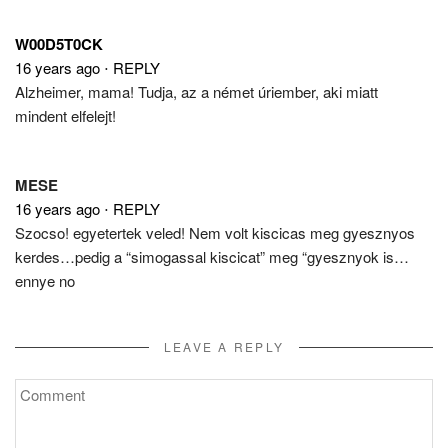
W00D5T0CK
16 years ago
⋅
REPLY
Alzheimer, mama! Tudja, az a német úriember, aki miatt
mindent elfelejt!
MESE
16 years ago
⋅
REPLY
Szocso! egyetertek veled! Nem volt kiscicas meg gyesznyos
kerdes…pedig a “simogassal kiscicat” meg “gyesznyok is…
ennye no
LEAVE A REPLY