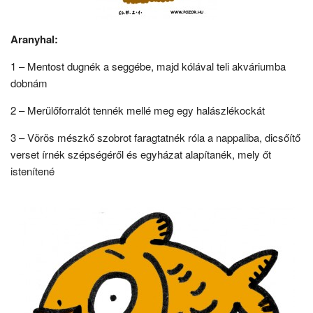
Aranyhal:
1 – Mentost dugnék a seggébe, majd kólával teli akváriumba
dobnám
2 – Merülőforralót tennék mellé meg egy halászlékockát
3 – Vörös mészkő szobrot faragtatnék róla a nappaliba, dicsőítő
verset írnék szépségéről és egyházat alapítanék, mely őt
istenítené