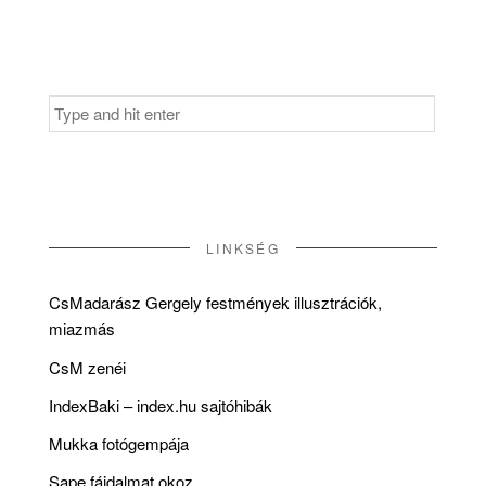
Search
for:
LINKSÉG
CsMadarász Gergely festmények illusztrációk,
miazmás
CsM zenéi
IndexBaki – index.hu sajtóhibák
Mukka fotógempája
Sape fájdalmat okoz