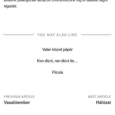
tégedet.
YOU MAY ALSO LIKE
Vater klozet pépör
Kon-dizni, ran-dizni és…
Flizula
Post
PREVIOUS ARTICLE
NEXT ARTICLE
Vasalóember
Hálózat
navigation