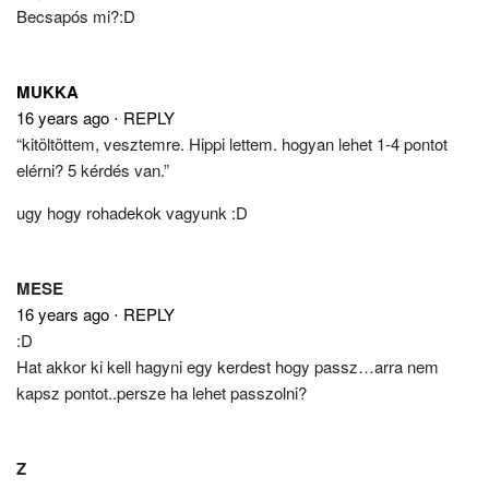
Becsapós mi?:D
MUKKA
16 years ago
⋅
REPLY
“kitöltöttem, vesztemre. Hippi lettem. hogyan lehet 1-4 pontot
elérni? 5 kérdés van.”
ugy hogy rohadekok vagyunk :D
MESE
16 years ago
⋅
REPLY
:D
Hat akkor ki kell hagyni egy kerdest hogy passz…arra nem
kapsz pontot..persze ha lehet passzolni?
Z