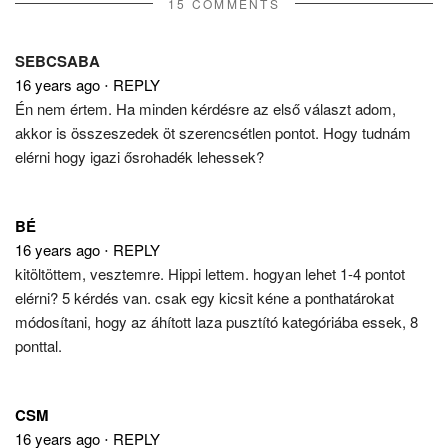
15 COMMENTS
SEBCSABA
16 years ago
⋅
REPLY
Én nem értem. Ha minden kérdésre az első választ adom,
akkor is összeszedek öt szerencsétlen pontot. Hogy tudnám
elérni hogy igazi ősrohadék lehessek?
BÉ
16 years ago
⋅
REPLY
kitöltöttem, vesztemre. Hippi lettem. hogyan lehet 1-4 pontot
elérni? 5 kérdés van. csak egy kicsit kéne a ponthatárokat
módosítani, hogy az áhított laza pusztító kategóriába essek, 8
ponttal.
CSM
16 years ago
⋅
REPLY