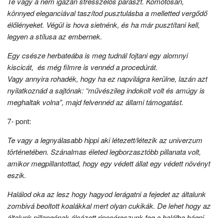
Te vagy a nem igazán stresszelős paraszt. Komótosan,
könnyed eleganciával taszítod pusztulásba a melletted vergődő
élőlényeket. Végül is hova sietnénk, és ha már pusztítani kell,
legyen a stílusa az embernek.
Egy csésze herbateába is meg tudnál fojtani egy alomnyi
kiscicát, és még filmre is vennéd a procedúrát.
Vagy annyira rohadék, hogy ha ez napvilágra kerülne, lazán azt
nyilatkoznád a sajtónak: “művészileg indokolt volt és amúgy is
meghaltak volna”, majd felvennéd az állami támogatást.
7- pont:
Te vagy a legnyálasabb hippi aki létezett/létezik az univerzum
történetében. Szánalmas életed legborzasztóbb pillanata volt,
amikor megpillantottad, hogy egy védett állat egy védett növényt
eszik.
Halálod oka az lesz hogy hagyod lerágatni a fejedet az általunk
zombivá beoltott koalákkal mert olyan cukikák. De lehet hogy az
általunk pillangónak álcázott rinocéroszunk fog a halálba hágni