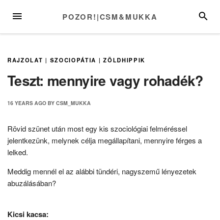
Skip
MENU
SEARC
POZOR!|CSM&MUKKA
to
content
RAJZOLAT
|
SZOCIOPÁTIA
|
ZÖLDHIPPIK
Teszt: mennyire vagy rohadék?
16 YEARS
AGO
BY
CSM_MUKKA
Rövid szünet után most egy kis szociológiai felméréssel
jelentkezünk, melynek célja megállapítani, mennyire férges a
lelked.
Meddig mennél el az alábbi tündéri, nagyszemű lényezetek
abuzálásában?
Kicsi kacsa: