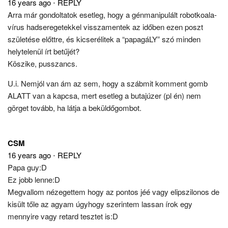
16 years ago
⋅
REPLY
Arra már gondoltatok esetleg, hogy a génmanipulált robotkoala-
vírus hadseregetekkel visszamentek az időben ezen poszt
születése előttre, és kicserélitek a “papagáLY” szó minden
helytelenül írt betűjét?
Köszike, pusszancs.
U.i. Nemjól van ám az sem, hogy a szábmit komment gomb
ALATT van a kapcsa, mert esetleg a butajúzer (pl én) nem
görget tovább, ha látja a beküldőgombot.
CSM
16 years ago
⋅
REPLY
Papa guy:D
Ez jobb lenne:D
Megvallom nézegettem hogy az pontos jéé vagy elipszilonos de
kisült tőle az agyam úgyhogy szerintem lassan írok egy
mennyire vagy retard tesztet is:D