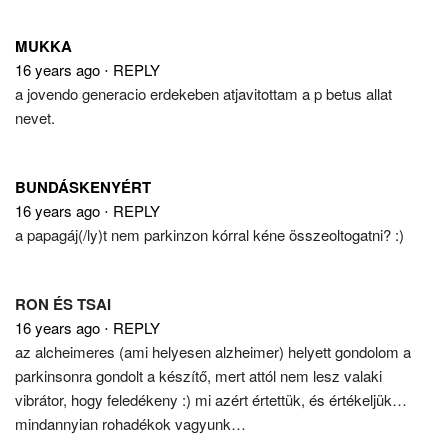
MUKKA
16 years ago
⋅
REPLY
a jovendo generacio erdekeben atjavitottam a p betus allat
nevet.
BUNDÁSKENYÉRT
16 years ago
⋅
REPLY
a papagáj(/ly)t nem parkinzon kórral kéne összeoltogatni? :)
RON ÉS TSAI
16 years ago
⋅
REPLY
az alcheimeres (ami helyesen alzheimer) helyett gondolom a
parkinsonra gondolt a készítő, mert attól nem lesz valaki
vibrátor, hogy feledékeny :) mi azért értettük, és értékeljük…
mindannyian rohadékok vagyunk…