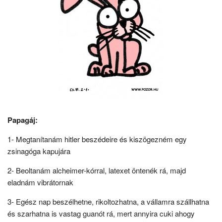
Papagáj:
1- Megtanítanám hitler beszédeire és kiszögezném egy
zsinagóga kapujára
2- Beoltanám alcheimer-kórral, latexet öntenék rá, majd
eladnám vibrátornak
3- Egész nap beszélhetne, rikoltozhatna, a vállamra szállhatna
és szarhatna is vastag guanót rá, mert annyira cuki ahogy