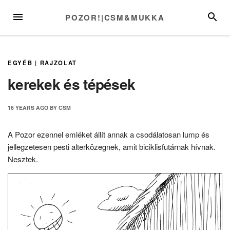
Skip
MENU
SEARC
POZOR!|CSM&MUKKA
to
content
EGYÉB
|
RAJZOLAT
kerekek és tépések
16 YEARS
AGO
BY
CSM
A Pozor ezennel emléket állít annak a csodálatosan lump és
jellegzetesen pesti alterközegnek, amit biciklisfutárnak hívnak.
Nesztek.