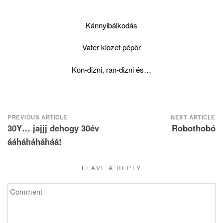
Kánnyibálkodás
Vater klozet pépör
Kon-dizni, ran-dizni és…
Post
PREVIOUS ARTICLE
NEXT ARTICLE
30Y… jajjj dehogy 30év
Robothobó
navigation
ááháháháháá!
LEAVE A REPLY