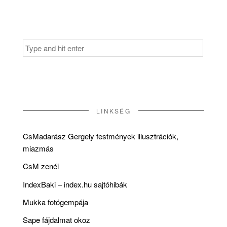
Search
for:
LINKSÉG
CsMadarász Gergely festmények illusztrációk,
miazmás
CsM zenéi
IndexBaki – index.hu sajtóhibák
Mukka fotógempája
Sape fájdalmat okoz