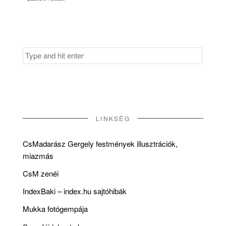
Search
for:
LINKSÉG
CsMadarász Gergely festmények illusztrációk,
miazmás
CsM zenéi
IndexBaki – index.hu sajtóhibák
Mukka fotógempája