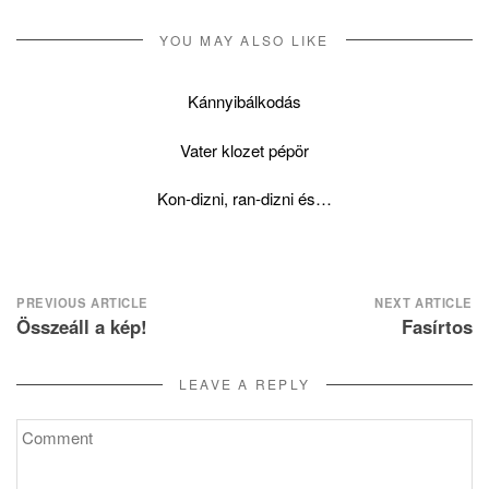
YOU MAY ALSO LIKE
Kánnyibálkodás
Vater klozet pépör
Kon-dizni, ran-dizni és…
Post
PREVIOUS ARTICLE
NEXT ARTICLE
Összeáll a kép!
Fasírtos
navigation
LEAVE A REPLY