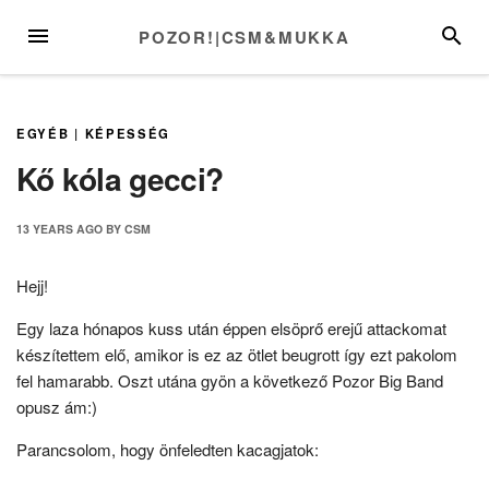
Skip
MENU
SEARC
POZOR!|CSM&MUKKA
to
content
EGYÉB
|
KÉPESSÉG
Kő kóla gecci?
13 YEARS
AGO
BY
CSM
Hejj!
Egy laza hónapos kuss után éppen elsöprő erejű attackomat
készítettem elő, amikor is ez az ötlet beugrott így ezt pakolom
fel hamarabb. Oszt utána gyön a következő Pozor Big Band
opusz ám:)
Parancsolom, hogy önfeledten kacagjatok: