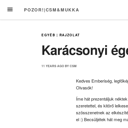
Skip
MENU
POZOR!|CSM&MUKKA
to
content
EGYÉB
|
RAJZOLAT
Karácsonyi ég
11 YEARS
AGO
BY
CSM
Kedves Emberiség, legfőkép
Olvasók!
Íme hát prezentáljuk nékte
szeretettel, és kitörő lelke
szösszenetnek az elkészítés
el :) Becsüljétek hát meg ma