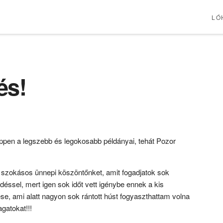
LÓ
és!
pen a legszebb és legokosabb példányai, tehát Pozor
k szokásos ünnepi köszöntőnket, amit fogadjatok sok
sedéssel, mert igen sok időt vett igénybe ennek a kis
e, ami alatt nagyon sok rántott húst fogyaszthattam volna
gatokat!!!