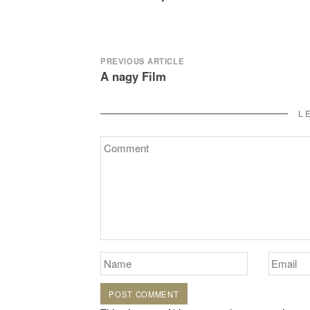
Post
PREVIOUS ARTICLE
A nagy Film
navigation
L