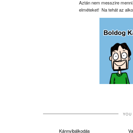
Aztán nem messzire menni, 
elméteket! Na tehát az alko
YOU
Kánnyibálkodás
Va