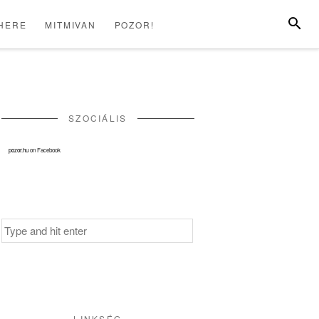
SEARC
HERE
MITMIVAN
POZOR!
LÓHERE
MITMIVAN
POZOR!
SZOCIÁLIS
pozor.hu
on Facebook
Search
for:
LINKSÉG