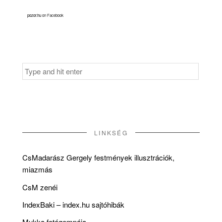
pozor.hu
on Facebook
Search
for:
LINKSÉG
CsMadarász Gergely festmények illusztrációk,
miazmás
CsM zenéi
IndexBaki – index.hu sajtóhibák
Mukka fotógempája