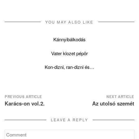
YOU MAY ALSO LIKE
Kánnyibálkodás
Vater klozet pépör
Kon-dizni, ran-dizni és…
Post
PREVIOUS ARTICLE
NEXT ARTICLE
Karács-on vol.2.
Az utolsó szemét
navigation
LEAVE A REPLY