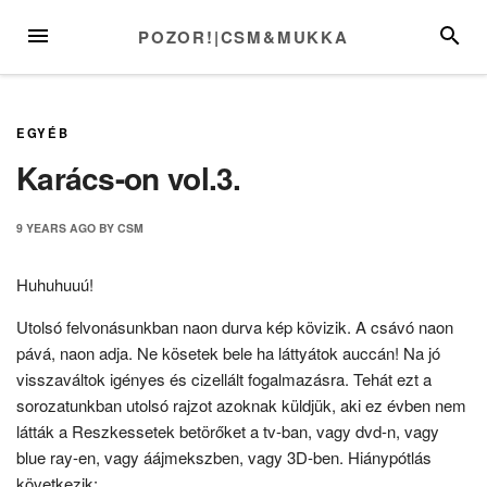
Skip
MENU
SEARC
POZOR!|CSM&MUKKA
to
content
EGYÉB
Karács-on vol.3.
9 YEARS
AGO
BY
CSM
Huhuhuuú!
Utolsó felvonásunkban naon durva kép kövizik. A csávó naon
pává, naon adja. Ne kösetek bele ha láttyátok auccán! Na jó
visszaváltok igényes és cizellált fogalmazásra. Tehát ezt a
sorozatunkban utolsó rajzot azoknak küldjük, aki ez évben nem
látták a Reszkessetek betörőket a tv-ban, vagy dvd-n, vagy
blue ray-en, vagy áájmekszben, vagy 3D-ben. Hiánypótlás
következik: