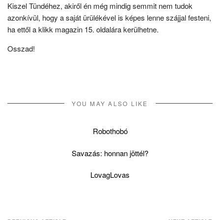
Kiszel Tündéhez, akiről én még mindig semmit nem tudok
azonkívül, hogy a saját ürülékével is képes lenne szájjal festeni,
ha ettől a klikk magazin 15. oldalára kerülhetne.
Osszad!
YOU MAY ALSO LIKE
Robothobó
Savazás: honnan jöttél?
LovagLovas