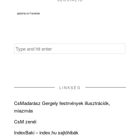
pozor.hu
on Facebook
Search
for:
LINKSÉG
CsMadarász Gergely festmények illusztrációk,
miazmás
CsM zenéi
IndexBaki – index.hu sajtóhibák