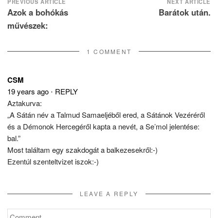
Post
PREVIOUS ARTICLE
NEXT ARTICLE
Azok a bohókás
Barátok után.
navigation
művészek:
1 COMMENT
CSM
19 years ago
⋅
REPLY
Aztakurva:
„A Sátán név a Talmud Samaeljéből ered, a Sátánok Vezéréről
és a Démonok Hercegéről kapta a nevét, a Se’mol jelentése:
bal.”
Most találtam egy szakdogát a balkezesekről:-)
Ezentúl szenteltvizet iszok:-)
LEAVE A REPLY