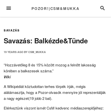
Skip
MENU
SEARC
POZOR!|CSM&MUKKA
to
content
SAVAZÁS
Savazás: Balkézde&Tünde
19 YEARS
AGO
BY
CSM_MUKKA
“Hozzávetőleg 8 és 15% között mozog a felnőtt lakosság
körében a balkezesek száma.”
Wiki
A Wikipédiát köztudottan terhes törpék írják, mégis
alátámasztja, hogy a Pozor-olvasók mennyire jól reprezentálják
a nagy egészet(19 jobb 2 bal).
Elérkeztünk viszont ismét CsM kedvenc médiaszereplőjéhez: