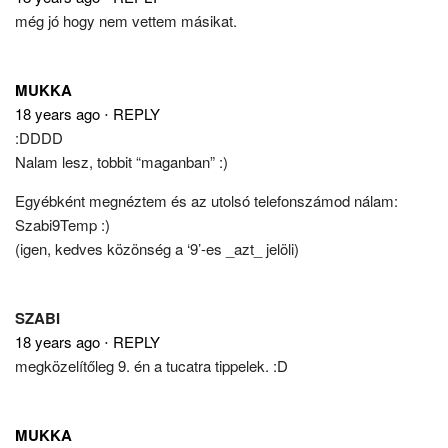
még jó hogy nem vettem másikat.
MUKKA
18 years ago
⋅
REPLY
:DDDD
Nalam lesz, tobbit “maganban” :)
Egyébként megnéztem és az utolsó telefonszámod nálam:
Szabi9Temp :)
(igen, kedves közönség a ‘9’-es _azt_ jelöli)
SZABI
18 years ago
⋅
REPLY
megközelítőleg 9. én a tucatra tippelek. :D
MUKKA