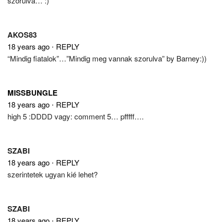
szorulva… :)
AKOS83
18 years ago
⋅
REPLY
“Mindig fiatalok”…”Mindig meg vannak szorulva” by Barney:))
MISSBUNGLE
18 years ago
⋅
REPLY
high 5 :DDDD vagy: comment 5… pfffff….
SZABI
18 years ago
⋅
REPLY
szerintetek ugyan kié lehet?
SZABI
18 years ago
⋅
REPLY