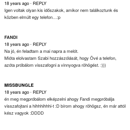
18 years ago
⋅
REPLY
Igen voltak olyan kis időszakok, amikor nem találkoztunk és
közben elmúlt egy telefon…:p
FANDI
18 years ago
⋅
REPLY
Na jó, én feladtam a mai napra a melót.
Mióta elolvastam Szabi hozzászólását, hogy Övé a telefon,
azóta próbálom visszafogni a vinnyogva röhögést. :)))
MISSBUNGLE
18 years ago
⋅
REPLY
én meg megpróbálom elképzelni ahogy Fandi megpróbálja
visszafojtani a hihhhihhhi-t :D bírom ahogy röhögsz, én már attól
kész vagyok :DDDD