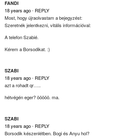
FANDI
18 years ago
⋅
REPLY
Most, hogy újraolvastam a bejegyzést:
Szeretnék jelentkezni, vitális információval:
A telefon Szabié.
Kérem a Borsodikat. :)
SZABI
18 years ago
⋅
REPLY
azt a rohadt qr…..
hétvégén eger? ööööö. ma.
SZABI
18 years ago
⋅
REPLY
Borsodik készenlétben. Bogi és Anyu hol?