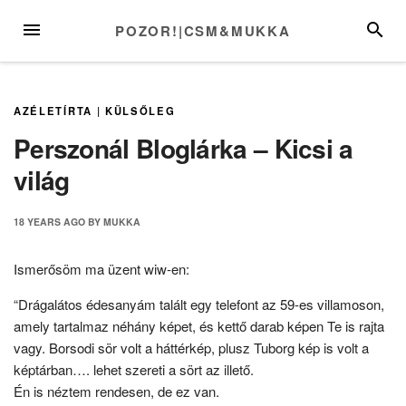
Skip
MENU
SEARC
POZOR!|CSM&MUKKA
to
content
AZÉLETÍRTA
|
KÜLSŐLEG
Perszonál Bloglárka – Kicsi a
világ
18 YEARS
AGO
BY
MUKKA
Ismerősöm ma üzent wiw-en:
“Drágalátos édesanyám talált egy telefont az 59-es villamoson,
amely tartalmaz néhány képet, és kettő darab képen Te is rajta
vagy. Borsodi sör volt a háttérkép, plusz Tuborg kép is volt a
képtárban…. lehet szereti a sört az illető.
Én is néztem rendesen, de ez van.