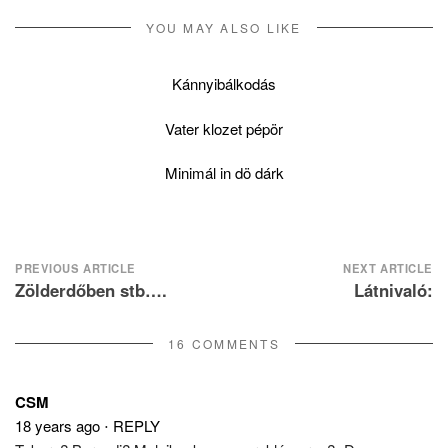
YOU MAY ALSO LIKE
Kánnyibálkodás
Vater klozet pépör
Minimál in dö dárk
Post
PREVIOUS ARTICLE
NEXT ARTICLE
Zölderdőben stb….
Látnivaló:
navigation
16 COMMENTS
CSM
18 years ago
⋅
REPLY