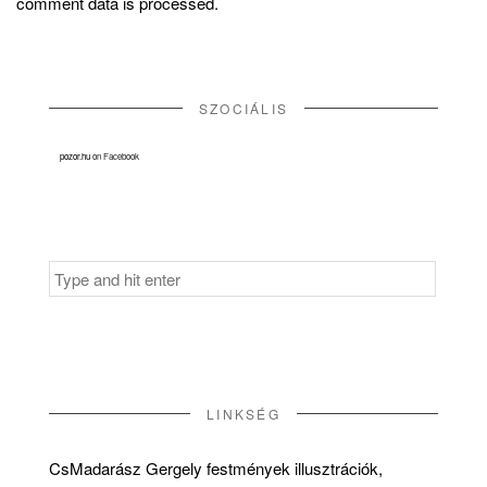
comment data is processed.
SZOCIÁLIS
pozor.hu
on Facebook
Search
for:
LINKSÉG
CsMadarász Gergely festmények illusztrációk,