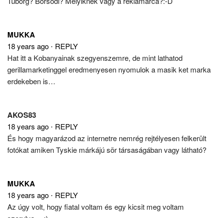
Tuborg? Borsodi? Melyiknek vagy a reklámarca?:-D
MUKKA
18 years ago
⋅
REPLY
Hat itt a Kobanyainak szegyenszemre, de mint lathatod
gerillamarketinggel eredmenyesen nyomulok a masik ket marka
erdekeben is…
AKOS83
18 years ago
⋅
REPLY
És hogy magyarázod az internetre nemrég rejtélyesen felkerült
fotókat amiken Tyskie márkájú sör társaságában vagy látható?
MUKKA
18 years ago
⋅
REPLY
Az úgy volt, hogy fiatal voltam és egy kicsit meg voltam