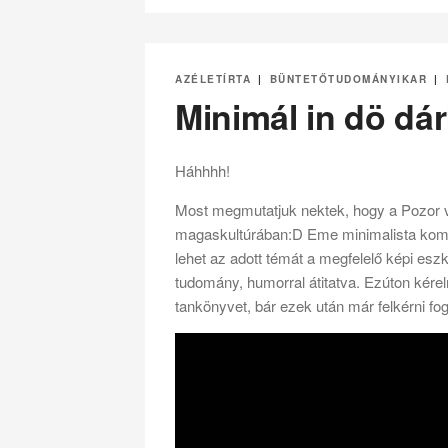
AZÉLETÍRTA
|
BÜNTETŐTUDOMÁNYIKAR
|
Minimál in dö dá
Háhhhh!
Most megmutatjuk nektek, hogy a Pozor v
magaskultúrában:D Eme minimalista komp
lehet az adott témát a megfelelő képi e
tudomány, humorral átitatva. Ezúton kérel
tankönyvet, bár ezek után már felkérni fo