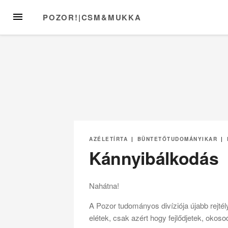
Skip
MENU
POZOR!|CSM&MUKKA
to
content
AZÉLETÍRTA
|
BÜNTETŐTUDOMÁNYIKAR
|
Kánnyibálkodás
Nahátna!
A Pozor tudományos divíziója újabb rejtél
elétek, csak azért hogy fejlődjetek, oko