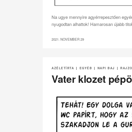
Na ugye mennyire agyérrepesztően egy
nyugodtan alhattok! Hamarosan újabb titokr
2021. NOVEMBER 29
AZÉLETÍRTA
|
EGYÉB
|
NAPI BAJ
|
RAJZ
Vater klozet pépö