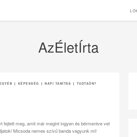
LÓ
AzÉletÍrta
EGYÉB
|
KÉPESSÉG
|
NAPI TANÍTÁS
|
TUDTAÖN?
yt fejtett meg, amit már megint ingyen és bérmentve vet
sodjatok! Micsoda nemes szívű banda vagyunk mi!