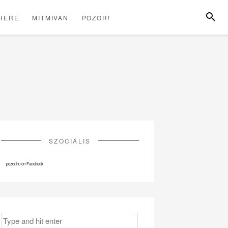
SEARC
HERE
MITMIVAN
POZOR!
LÓHERE
MITMIVAN
POZOR!
SZOCIÁLIS
pozor.hu
on Facebook
Search
for: