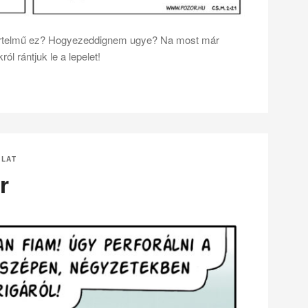
értelmű ez? Hogyezeddignem ugye? Na most már
ól rántjuk le a lepelet!
OLAT
r