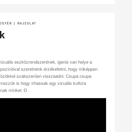
EGYÉB
|
RAJZOLAT
rk
izuális eszközrendszerének, igenis van helye a
ozícióval szeretnénk érzékeltetni, hogy miképpen
szközökkel szakszerűen visszaadni. Csupa csupa
mezzük is hogy írhassak egy vizuális kultúra
gnak minket :D