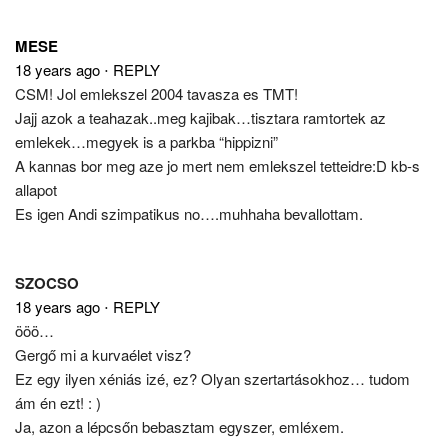
MESE
18 years ago
⋅
REPLY
CSM! Jol emlekszel 2004 tavasza es TMT!
Jajj azok a teahazak..meg kajibak…tisztara ramtortek az
emlekek…megyek is a parkba “hippizni”
A kannas bor meg aze jo mert nem emlekszel tetteidre:D kb-s
allapot
Es igen Andi szimpatikus no….muhhaha bevallottam.
SZOCSO
18 years ago
⋅
REPLY
ööö…
Gergő mi a kurvaélet visz?
Ez egy ilyen xéniás izé, ez? Olyan szertartásokhoz… tudom
ám én ezt! : )
Ja, azon a lépcsőn bebasztam egyszer, emléxem.