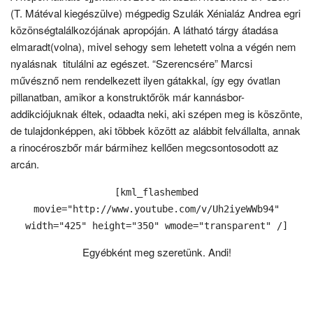
(T. Mátéval kiegészülve) mégpedig Szulák Xénialáz Andrea egri
közönségtalálkozójának apropóján. A látható tárgy átadása
elmaradt(volna), mivel sehogy sem lehetett volna a végén nem
nyalásnak titulálni az egészet. “Szerencsére” Marcsi
művésznő nem rendelkezett ilyen gátakkal, így egy óvatlan
pillanatban, amikor a konstruktőrök már kannásbor-
addikciójuknak éltek, odaadta neki, aki szépen meg is köszönte,
de tulajdonképpen, aki többek között az alábbit felvállalta, annak
a rinocéroszbőr már bármihez kellően megcsontosodott az
arcán.
[kml_flashembed
movie="http://www.youtube.com/v/Uh2iyeWWb94"
width="425" height="350" wmode="transparent" /]
Egyébként meg szeretünk. Andi!