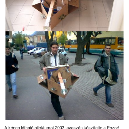
A képen látható ojjektumot 2003 tavaszán készítette a Pozor!