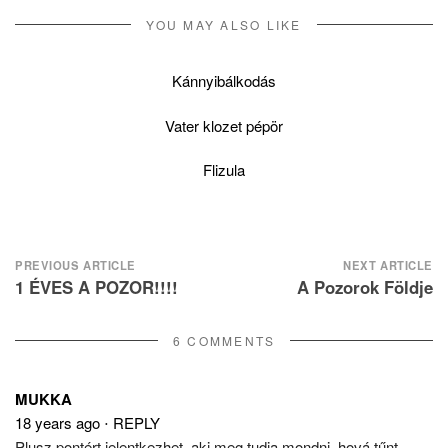
YOU MAY ALSO LIKE
Kánnyibálkodás
Vater klozet pépör
Flizula
Post
PREVIOUS ARTICLE
NEXT ARTICLE
1 ÉVES A POZOR!!!!
A Pozorok Földje
navigation
6 COMMENTS
MUKKA
18 years ago
⋅
REPLY
Plusz pontért jelentkezhet, aki meg tudja mondni, hová tűnt