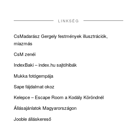
LINKSÉG
CsMadarász Gergely festmények illusztrációk,
miazmás
CsM zenéi
IndexBaki – index.hu sajtóhibák
Mukka fotógempája
Sape fájdalmat okoz
Kelepce – Escape Room a Kodály Köröndnél
Állásajánlatok Magyarországon
Jooble álláskereső