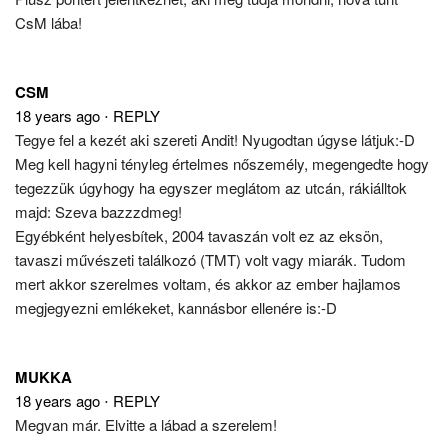
CsM lába!
CSM
18 years ago
⋅
REPLY
Tegye fel a kezét aki szereti Andit! Nyugodtan úgyse látjuk:-D
Meg kell hagyni tényleg értelmes nőszemély, megengedte hogy
tegezzük úgyhogy ha egyszer meglátom az utcán, rákiálltok
majd: Szeva bazzzdmeg!
Egyébként helyesbítek, 2004 tavaszán volt ez az eksön,
tavaszi művészeti találkozó (TMT) volt vagy miarák. Tudom
mert akkor szerelmes voltam, és akkor az ember hajlamos
megjegyezni emlékeket, kannásbor ellenére is:-D
MUKKA
18 years ago
⋅
REPLY
Megvan már. Elvitte a lábad a szerelem!