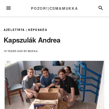
Skip
MENU
SEARC
POZOR!|CSM&MUKKA
to
content
AZÉLETÍRTA
|
KÉPESSÉG
Kapszulák Andrea
18 YEARS
AGO
BY
MUKKA