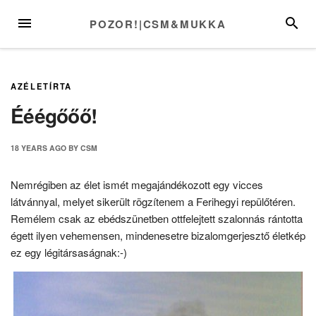
Skip
MENU
SEARC
POZOR!|CSM&MUKKA
to
content
AZÉLETÍRTA
Ééégőőő!
18 YEARS
AGO
BY
CSM
Nemrégiben az élet ismét megajándékozott egy vicces
látvánnyal, melyet sikerült rögzítenem a Ferihegyi repülőtéren.
Remélem csak az ebédszünetben ottfelejtett szalonnás rántotta
égett ilyen vehemensen, mindenesetre bizalomgerjesztő életkép
ez egy légitársaságnak:-)