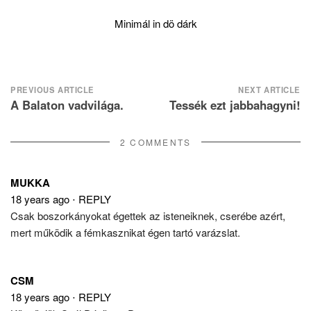
Minimál in dö dárk
Post
PREVIOUS ARTICLE
NEXT ARTICLE
A Balaton vadvilága.
Tessék ezt jabbahagyni!
navigation
2 COMMENTS
MUKKA
18 years ago
⋅
REPLY
Csak boszorkányokat égettek az isteneiknek, cserébe azért,
mert működik a fémkasznikat égen tartó varázslat.
CSM
18 years ago
⋅
REPLY