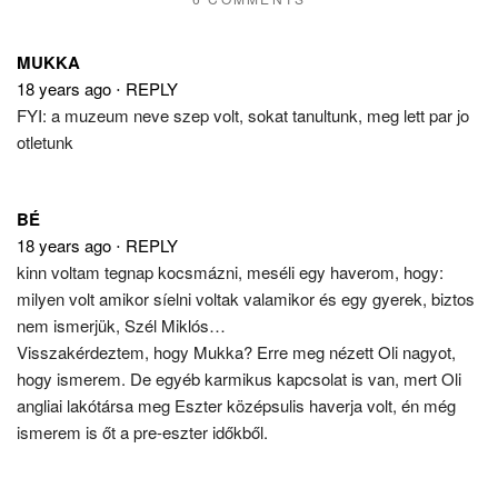
MUKKA
18 years ago
⋅
REPLY
FYI: a muzeum neve szep volt, sokat tanultunk, meg lett par jo
otletunk
BÉ
18 years ago
⋅
REPLY
kinn voltam tegnap kocsmázni, meséli egy haverom, hogy:
milyen volt amikor síelni voltak valamikor és egy gyerek, biztos
nem ismerjük, Szél Miklós…
Visszakérdeztem, hogy Mukka? Erre meg nézett Oli nagyot,
hogy ismerem. De egyéb karmikus kapcsolat is van, mert Oli
angliai lakótársa meg Eszter középsulis haverja volt, én még
ismerem is őt a pre-eszter időkből.