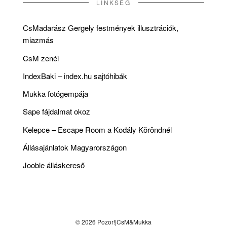
LINKSÉG
CsMadarász Gergely festmények illusztrációk,
miazmás
CsM zenéi
IndexBaki – index.hu sajtóhibák
Mukka fotógempája
Sape fájdalmat okoz
Kelepce – Escape Room a Kodály Köröndnél
Állásajánlatok Magyarországon
Jooble álláskereső
© 2026 Pozor!|CsM&Mukka