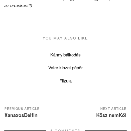
az orrunkon!!!)
YOU MAY ALSO LIKE
Kánnyibálkodás
Vater klozet pépör
Flizula
Post
PREVIOUS ARTICLE
NEXT ARTICLE
XanaxosDelfin
Kösz nemKő!
navigation
6 COMMENTS