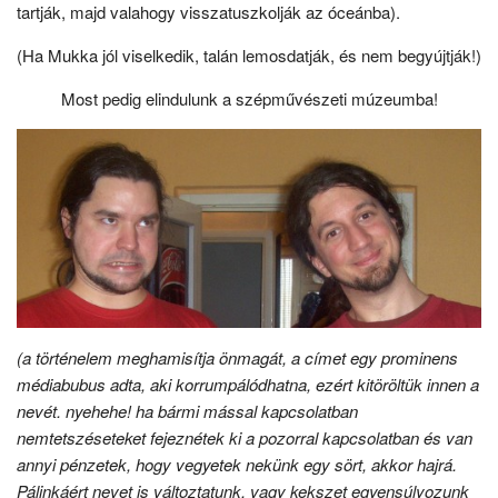
tartják, majd valahogy visszatuszkolják az óceánba).
(Ha Mukka jól viselkedik, talán lemosdatják, és nem begyújtják!)
Most pedig elindulunk a szépművészeti múzeumba!
(a történelem meghamisítja önmagát, a címet egy prominens
médiabubus adta, aki korrumpálódhatna, ezért kitöröltük innen a
nevét. nyehehe! ha bármi mással kapcsolatban
nemtetszéseteket fejeznétek ki a pozorral kapcsolatban és van
annyi pénzetek, hogy vegyetek nekünk egy sört, akkor hajrá.
Pálinkáért nevet is változtatunk, vagy kekszet egyensúlyozunk