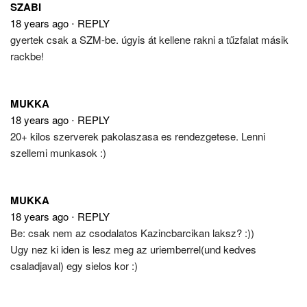
SZABI
18 years ago
⋅
REPLY
gyertek csak a SZM-be. úgyis át kellene rakni a tűzfalat másik
rackbe!
MUKKA
18 years ago
⋅
REPLY
20+ kilos szerverek pakolaszasa es rendezgetese. Lenni
szellemi munkasok :)
MUKKA
18 years ago
⋅
REPLY
Be: csak nem az csodalatos Kazincbarcikan laksz? :))
Ugy nez ki iden is lesz meg az uriemberrel(und kedves
csaladjaval) egy sielos kor :)