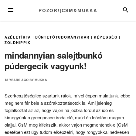
Skip
MENU
SEARC
POZOR!|CSM&MUKKA
to
content
AZÉLETÍRTA
|
BÜNTETŐTUDOMÁNYIKAR
|
KÉPESSÉG
|
ZÖLDHIPPIK
mindannyian salejtbunkó
púdergecik vagyunk!
18 YEARS
AGO
BY
MUKKA
Szerkesztőségileg szartunk rátok, mivel éppen mulattunk, ebbe
meg nem fér bele a szórakoztatásotok is. Ami jelenleg
foglalkoztat az az, hogy vajon ha jobbra fordul az idő és
kimegyünk a greenpeace iroda elé, majd én leöntöm magam
olajjal, CsM meg kifekszik, akkor vajon megmentenek-e (CsM
esetében ezt úgy tudom elképzelni, hogy rongyokkal nedvesen