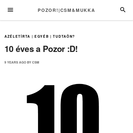
Skip
MENU
SEARC
POZOR!|CSM&MUKKA
to
content
AZÉLETÍRTA
|
EGYÉB
|
TUDTAÖN?
10 éves a Pozor :D!
9 YEARS
AGO
BY
CSM