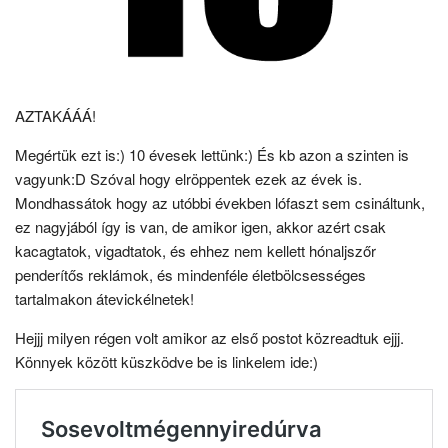
AZTAKÁÁÁ!
Megértük ezt is:) 10 évesek lettünk:) És kb azon a szinten is
vagyunk:D Szóval hogy elröppentek ezek az évek is.
Mondhassátok hogy az utóbbi években lófaszt sem csináltunk,
ez nagyjából így is van, de amikor igen, akkor azért csak
kacagtatok, vigadtatok, és ehhez nem kellett hónaljszőr
penderítős reklámok, és mindenféle életbölcsességes
tartalmakon átevickélnetek!
Hejjj milyen régen volt amikor az első postot közreadtuk ejjj.
Könnyek között küszködve be is linkelem ide:)