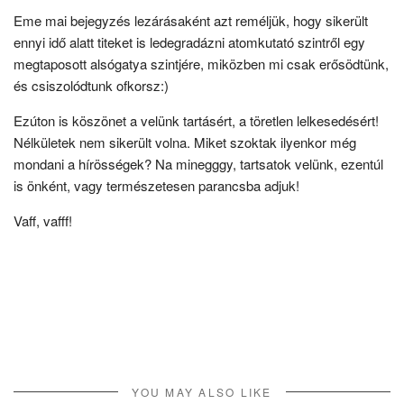
Eme mai bejegyzés lezárásaként azt reméljük, hogy sikerült
ennyi idő alatt titeket is ledegradázni atomkutató szintről egy
megtaposott alsógatya szintjére, miközben mi csak erősödtünk,
és csiszolódtunk ofkorsz:)
Ezúton is köszönet a velünk tartásért, a töretlen lelkesedésért!
Nélkületek nem sikerült volna. Miket szoktak ilyenkor még
mondani a hírösségek? Na minegggy, tartsatok velünk, ezentúl
is önként, vagy természetesen parancsba adjuk!
Vaff, vafff!
YOU MAY ALSO LIKE