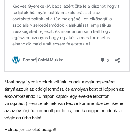
Most hogy ilyen kerekek lettünk, ennek megünneplésére,
átnyálazzuk az eddigi termést, és amolyan best of képpen az
elkövetkezendő 10 napon kaptok egy évekre lebontott
válogatást:) Persze akinek van kedve kommentbe belinkelheti
az az évi őrjítően imádott postot is, had kacagjon mindenki a
végtelen űrbe bele!
Holnap jön az első adag:)!!!!