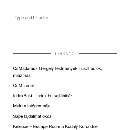
Search
for:
LINKSÉG
CsMadarász Gergely festmények illusztrációk,
miazmás
CsM zenéi
IndexBaki – index.hu sajtóhibák
Mukka fotógempája
Sape fájdalmat okoz
Kelepce – Escape Room a Kodály Köröndnél