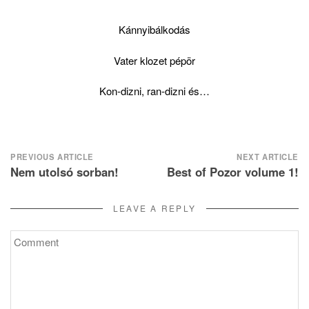
Kánnyibálkodás
Vater klozet pépör
Kon-dizni, ran-dizni és…
Post
PREVIOUS ARTICLE
NEXT ARTICLE
Nem utolsó sorban!
Best of Pozor volume 1!
navigation
LEAVE A REPLY