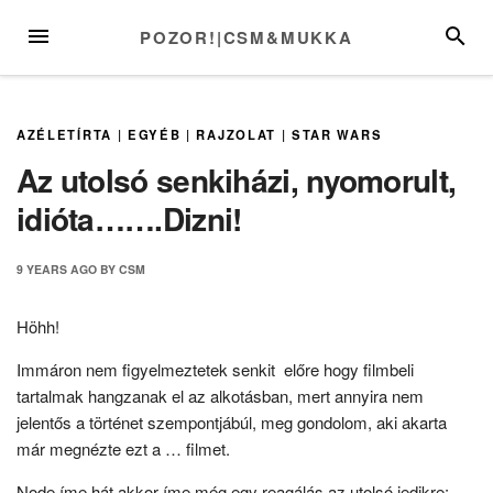
Skip
MENU
SEARC
POZOR!|CSM&MUKKA
to
content
AZÉLETÍRTA
|
EGYÉB
|
RAJZOLAT
|
STAR WARS
Az utolsó senkiházi, nyomorult,
idióta…….Dizni!
9 YEARS
AGO
BY
CSM
Höhh!
Immáron nem figyelmeztetek senkit előre hogy filmbeli
tartalmak hangzanak el az alkotásban, mert annyira nem
jelentős a történet szempontjábúl, meg gondolom, aki akarta
már megnézte ezt a … filmet.
Node íme hát akkor íme még egy reagálás az utolsó jedikre: