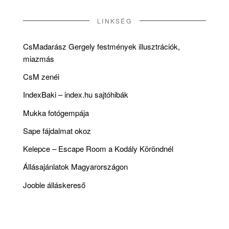
LINKSÉG
CsMadarász Gergely festmények illusztrációk,
miazmás
CsM zenéi
IndexBaki – index.hu sajtóhibák
Mukka fotógempája
Sape fájdalmat okoz
Kelepce – Escape Room a Kodály Köröndnél
Állásajánlatok Magyarországon
Jooble álláskereső