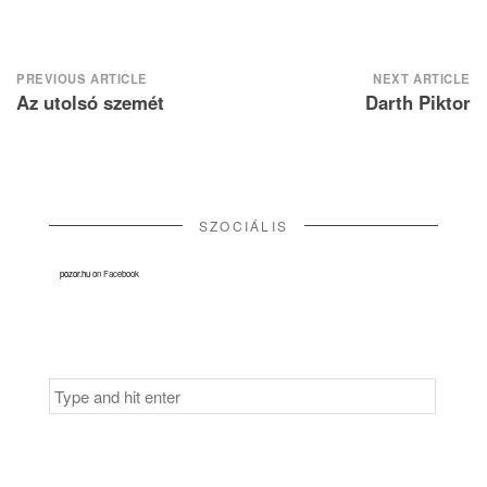
Post
PREVIOUS ARTICLE
NEXT ARTICLE
Az utolsó szemét
Darth Piktor
navigation
SZOCIÁLIS
pozor.hu
on Facebook
Search
for: