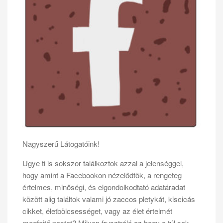
Nagyszerű Látogatóink!
Ugye ti is sokszor találkoztok azzal a jelenséggel,
hogy amint a Facebookon nézelődtök, a rengeteg
értelmes, minőségi, és elgondolkodtató adatáradat
között alig találtok valami jó zaccos pletykát, kiscicás
cikket, életbölcsességet, vagy az élet értelmét
megfejtő postot? Milyen frusztráló az hogy a túl sok