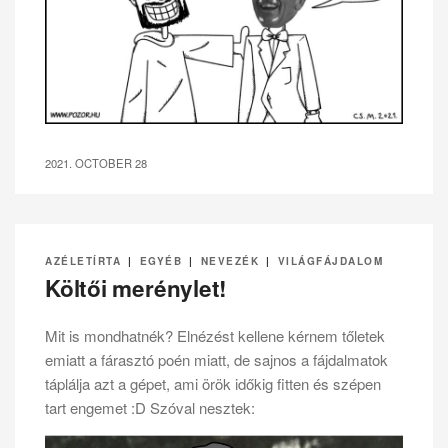
2021. OCTOBER 28
AZÉLETÍRTA
|
EGYÉB
|
NEVEZÉK
|
VILÁGFÁJDALOM
Költői merénylet!
Mit is mondhatnék? Elnézést kellene kérnem tőletek
emiatt a fárasztó poén miatt, de sajnos a fájdalmatok
táplálja azt a gépet, ami örök időkig fitten és szépen
tart engemet :D Szóval nesztek: