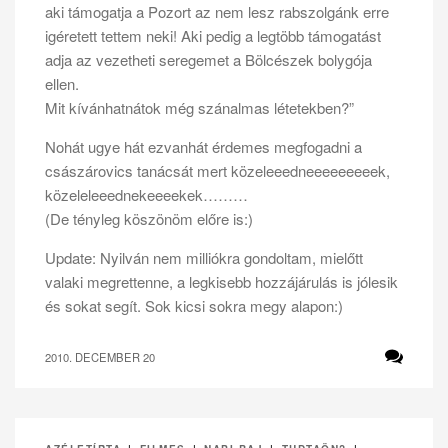
aki támogatja a Pozort az nem lesz rabszolgánk erre
igéretett tettem neki! Aki pedig a legtöbb támogatást
adja az vezetheti seregemet a Bölcészek bolygója
ellen.
Mit kívánhatnátok még szánalmas létetekben?”
Nohát ugye hát ezvanhát érdemes megfogadni a
császárovics tanácsát mert közeleeedneeeeeeeeek,
közeleleeednekeeeekek………
(De tényleg köszönöm előre is:)
Update: Nyilván nem milliókra gondoltam, mielőtt
valaki megrettenne, a legkisebb hozzájárulás is jólesik
és sokat segít. Sok kicsi sokra megy alapon:)
2010. DECEMBER 20