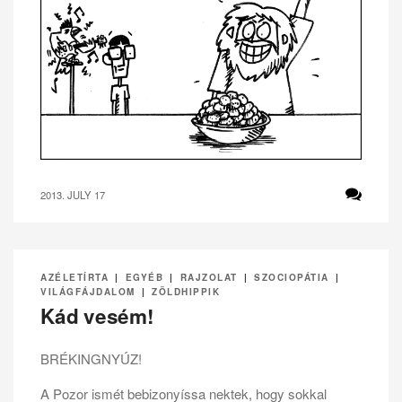
2013. JULY 17
AZÉLETÍRTA
|
EGYÉB
|
RAJZOLAT
|
SZOCIOPÁTIA
|
VILÁGFÁJDALOM
|
ZÖLDHIPPIK
Kád vesém!
BRÉKINGNYÚZ!
A Pozor ismét bebizonyíssa nektek, hogy sokkal