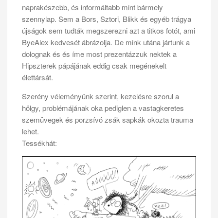
naprakészebb, és informáltabb mint bármely
szennylap. Sem a Bors, Sztori, Blikk és egyéb trágya
újságok sem tudták megszerezni azt a titkos fotót, ami
ByeAlex kedvesét ábrázolja. De mink utána jártunk a
dolognak és és íme most prezentázzuk nektek a
Hipszterek pápájának eddig csak megénekelt
élettársát.
Szerény véleményünk szerint, kezelésre szorul a
hölgy, problémájának oka pediglen a vastagkeretes
szemüvegek és porzsívó zsák sapkák okozta trauma
lehet.
Tessékhát: