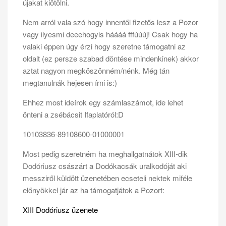
újakat kiötölni.
Nem arról vala szó hogy innentől fizetős lesz a Pozor
vagy ilyesmi deeehogyis háááá fffúúúj! Csak hogy ha
valaki éppen úgy érzi hogy szeretne támogatni az
oldalt (ez persze szabad döntése mindenkinek) akkor
aztat nagyon megköszönném/nénk. Még tán
megtanulnák hejesen írni is:)
Ehhez most ideírok egy számlaszámot, ide lehet
önteni a zsébácsit Ifaplatóról:D
10103836-89108600-01000001
Most pedig szeretném ha meghallgatnátok XIII-dik
Dodóriusz császárt a Dodókacsák uralkodóját aki
messziről küldött üzenetében ecseteli nektek miféle
előnyökkel jár az ha támogatjátok a Pozort:
XIII Dodóriusz üzenete