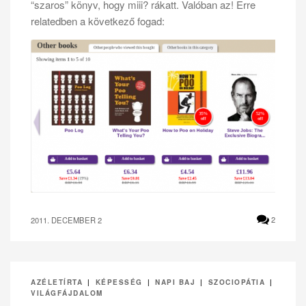
“szaros” könyv, hogy miii? rákatt. Valóban az! Erre
relatedben a következő fogad:
2011. DECEMBER 2
2
AZÉLETÍRTA
|
KÉPESSÉG
|
NAPI BAJ
|
SZOCIOPÁTIA
|
VILÁGFÁJDALOM