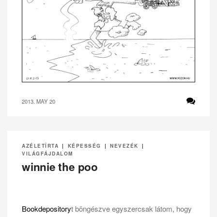
2013. MAY 20
AZÉLETÍRTA
|
KÉPESSÉG
|
NEVEZÉK
|
VILÁGFÁJDALOM
winnie the poo
Bookdepository
t böngészve egyszercsak látom, hogy