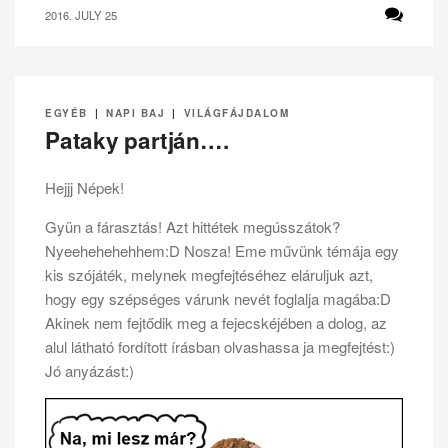
2016. JULY 25
EGYÉB
|
NAPI BAJ
|
VILÁGFÁJDALOM
Pataky partján….
Hejjj Népek!
Gyün a fárasztás! Azt hittétek megússzátok?
Nyeehehehehhem:D Nosza! Eme művünk témája egy
kis szójáték, melynek megfejtéséhez eláruljuk azt,
hogy egy szépséges várunk nevét foglalja magába:D
Akinek nem fejtődik meg a fejecskéjében a dolog, az
alul látható fordított írásban olvashassa ja megfejtést:)
Jó anyázást:)