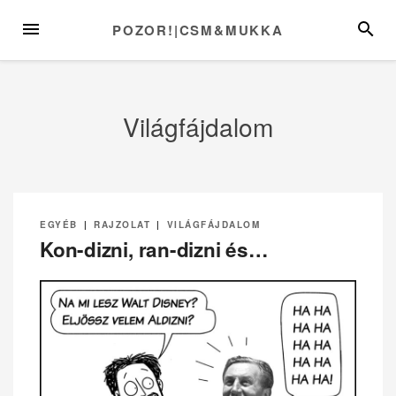
Skip
MENU
SEARC
POZOR!|CSM&MUKKA
to
content
Világfájdalom
EGYÉB
|
RAJZOLAT
|
VILÁGFÁJDALOM
Kon-dizni, ran-dizni és…