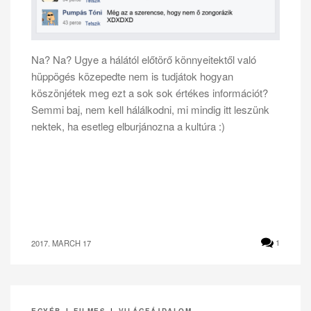
Na? Na? Ugye a hálától előtörő könnyeitektől való
hüppögés közepedte nem is tudjátok hogyan
köszönjétek meg ezt a sok sok értékes információt?
Semmi baj, nem kell hálálkodni, mi mindig itt leszünk
nektek, ha esetleg elburjánozna a kultúra :)
2017. MARCH 17
1
EGYÉB
|
FILMES
|
VILÁGFÁJDALOM