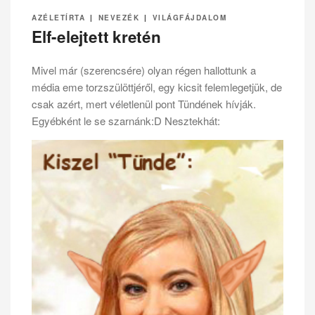
AZÉLETÍRTA
|
NEVEZÉK
|
VILÁGFÁJDALOM
Elf-elejtett kretén
Mivel már (szerencsére) olyan régen hallottunk a
média eme torzszülöttjéről, egy kicsit felemlegetjük, de
csak azért, mert véletlenül pont Tündének hívják.
Egyébként le se szarnánk:D Nesztekhát: