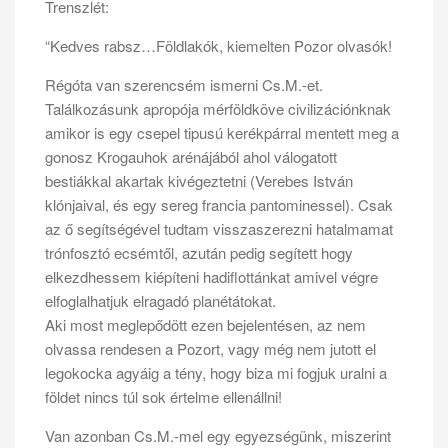
Trenszlét:
“Kedves rabsz…Földlakók, kiemelten Pozor olvasók!
Régóta van szerencsém ismerni Cs.M.-et.
Találkozásunk apropója mérföldköve civilizációnknak
amikor is egy csepel tipusú kerékpárral mentett meg a
gonosz Krogauhok arénájából ahol válogatott
bestiákkal akartak kivégeztetni (Verebes István
klónjaival, és egy sereg francia pantominessel). Csak
az ő segítségével tudtam visszaszerezni hatalmamat
trónfosztó ecsémtől, azután pedig segített hogy
elkezdhessem kiépíteni hadiflottánkat amivel végre
elfoglalhatjuk elragadó planétátokat.
Aki most meglepődött ezen bejelentésen, az nem
olvassa rendesen a Pozort, vagy még nem jutott el
legokocka agyáig a tény, hogy biza mi fogjuk uralni a
földet nincs túl sok értelme ellenállni!
Van azonban Cs.M.-mel egy egyezségünk, miszerint