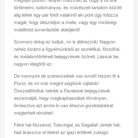
történelmi, tudományos, és művészeti tartalom között
alig leltek egy pár fotót valakiről aki pont úgy fotózza
magát, hogy látszódjon a melle, vagy egy minőségi
mobilfotót ismerősötök ebédjéről!
Szomorú dolog ez tudjuk, mi is átérezzük! Nagyon
nehéz kizárni a figyelmünkből az esztétikai, filozófiai,
és irodalomtörténeti bejegyzések özönét. Lássuk be,
nagyon idegőrlő ez.
De mennyire de szerencsétek van ismét! hiszen itt a
Pozor, és mi már megint segítünk rajtatok!
Összeállítottuk nektek a Facebook bejegyzések
eszenciáját, hogy megkaphassátok töményen,
ömlesztve azt amire ki van éhezve gondolatokkal
megterhelt elmétek!
Félre hát Nícsével, Tolsztojjal, és Segallal! Jertek hát,
had árasszon el titeket az igazi értékek zubogó