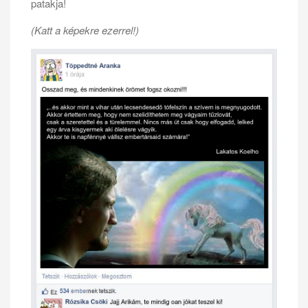
patakja!
(Katt a képekre ezerrel!)