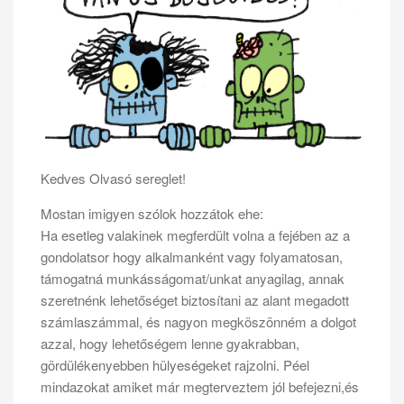
Kedves Olvasó sereglet!
Mostan imigyen szólok hozzátok ehe:
Ha esetleg valakinek megferdült volna a fejében az a
gondolatsor hogy alkalmanként vagy folyamatosan,
támogatná munkásságomat/unkat anyagilag, annak
szeretnénk lehetőséget biztosítani az alant megadott
számlaszámmal, és nagyon megköszönném a dolgot
azzal, hogy lehetőségem lenne gyakrabban,
gördülékenyebben hülyeségeket rajzolni. Péel
mindazokat amiket már megterveztem jól befejezni,és