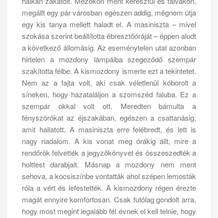
halkan zakatolt. Mezőkön ment keresztül és falvakon,
megállt egy pár városban egészen addig, mégnem útja
egy kis tanya mellett haladt el. A masiniszta – mivel
szokása szerint beállította ébresztőóráját – éppen aludt
a következő állomásig. Az eseménytelen utat azonban
hirtelen a mozdony lámpáiba szegeződő szempár
szakította félbe. A kismozdony ismerte ezt a tekintetet.
Nem az a fajta volt, aki csak véletlenül kóborolt a
síneken, hogy hazataláljon a szomszéd faluba. Ez a
szempár okkal volt ott. Meredten bámulta a
fényszórókat az éjszakában, egészen a csattanásig,
amit hallatott. A masiniszta erre felébredt, és lett is
nagy riadalom. A kis vonat meg órákig állt, mire a
rendőrök felvették a jegyzőkönyvet és összeszedték a
holttest darabjait. Másnap a mozdony nem ment
sehova, a kocsiszínbe vontatták ahol szépen lemosták
róla a vért és lefestették. A kismozdony régen érezte
magát ennyire komfortosan. Csak futólag gondolt arra,
hogy most megint legalább fél évnek el kell telnie, hogy