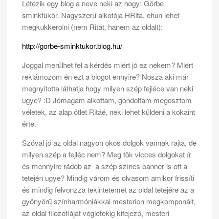
Létezik egy blog a neve neki az hogy: Görbe
sminktükör. Nagyszerű alkotója HRita, ehun lehet
megkukkerolni (nem Ritát, hanem az oldalt):
http://gorbe-sminktukor.blog.hu/
Joggal merülhet fel a kérdés miért jó ez nekem? Miért
reklámozom én ezt a blogot ennyire? Nosza aki már
megnyitotta láthatja hogy milyen szép fejléce van neki
ugye? :D Jómagam alkottam, gondoltam megosztom
véletek, az alap ötlet Ritáé, neki lehet küldeni a kokaint
érte.
Szóval jó az oldal nagyon okos dolgok vannak rajta, de
milyen szép a fejléc nem? Meg tök vicces dolgokat ír
és mennyire rádob az a szép színes banner is ott a
tetején ugye? Mindig várom és olvasom amikor frissíti
és mindig felvonzza tekintetemet az oldal tetejére az a
gyönyörű színharmóniákkal mesterien megkomponált,
az oldal filozófiáját végletekig kifejező, mesteri