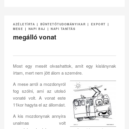
AZÉLETÍRTA
|
BÜNTETŐTUDOMÁNYIKAR
|
EXPORT
|
MESE
|
NAPI BAJ
|
NAPI TANÍTÁS
megálló vonat
Most egy mesét olvashattok, amit egy kislánynak
írtam, mert nem jött álom a szemére.
A mese arról a mozdonyról
fog szólni, ami az utolsó
vonaté volt. A vonat este
11kor hagyta el az állomást.
A kis mozdonynak annyira
unalmas volt