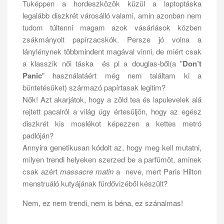
Tuképpen a hordeszközök küzül a laptoptáska
legalább diszkrét városálló valami, amin azonban nem
tudom túltenni magam azok vásárlások közben
zsákmányolt papírzacskók. Persze jó volna a
lánylénynek többmindent magával vinni, de miért csak
a klasszik női táska és pl a douglas-ből(a "
Don’t
Panic
" használatáért még nem találtam ki a
büntetésüket) származó papírtasak legitim?
Nők! Azt akarjátok, hogy a zöld tea és lapulevelek alá
rejtett pacalról a világ úgy értesüljön, hogy az egész
diszkrét kis moslékot képezzen a kettes metró
padlóján?
Annyira genetikusan kódolt az, hogy meg kell mutatni,
milyen trendi helyeken szerzed be a parfümöt, aminek
csak azért
massacre matin
a neve, mert Paris Hilton
menstruáló kutyájának fürdővizéből készült?
Nem, ez nem trendi, nem is béna, ez szánalmas!