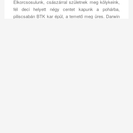
Elkorcsosulunk, császárral születnek meg kölykeink,
fél deci helyett négy centet kapunk a pohárba,
piliscsabán BTK kar épül, a temető meg üres. Darwin
a sarokban sír.
Azonban ha a fejünket picit oldalra fordítjuk, a
perifériából megláthatjuk azt, amit nyugodtan
nevezhetünk urbánus tajgetosznak. Nem más ez mint
a játszótér.
Nosza lássuk csak, hogy segít a természetes
szelekció eme kitüremkedése elválasztani az
búzát(haha) az ocsútól.
Homokozó
: nincs homokozó macskaürülék nélkül,
kisgyermekek számára szinte garantált a férgesedés,
ezen túl a homok kitűnően rejti el az esténként
padokon italozó középiskolások üvegtörmelékét.