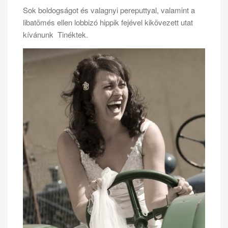
Sok boldogságot és valagnyi pereputtyal, valamint a
libatömés ellen lobbizó hippik fejével kikövezett utat
kívánunk Tinéktek.