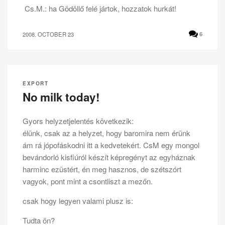
Cs.M.: ha Gödöllő felé jártok, hozzatok hurkát!
2008. OCTOBER 23
6
EXPORT
No milk today!
Gyors helyzetjelentés következik:
élünk, csak az a helyzet, hogy baromira nem érünk
ám rá jópofáskodni itt a kedvetekért. CsM egy mongol
bevándorló kisfiúról készít képregényt az egyháznak
harminc ezüstért, én meg hasznos, de szétszórt
vagyok, pont mint a csontliszt a mezőn.
csak hogy legyen valami plusz is:
Tudta ön?