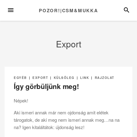
Skip
MENU
SEARC
POZOR!|CSM&MUKKA
to
content
Export
EGYÉB
|
EXPORT
|
KÜLSŐLEG
|
LINK
|
RAJZOLAT
Így görbüljünk meg!
Népek!
Aki ismeri annak már nem ojdonság amit elétek
tárogatok, de aki meg nem ismeri annak meg…na na
na? Igen kitaláltátok: újdonság lesz!