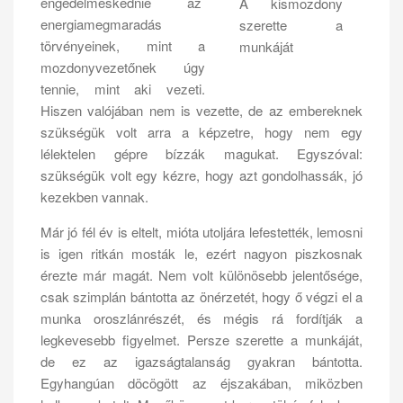
engedelmeskednie az
A kismozdony
energiamegmaradás
szerette a
törvényeinek, mint a
munkáját
mozdonyvezetőnek úgy
tennie, mint aki vezeti.
Hiszen valójában nem is vezette, de az embereknek
szükségük volt arra a képzetre, hogy nem egy
lélektelen gépre bízzák magukat. Egyszóval:
szükségük volt egy kézre, hogy azt gondolhassák, jó
kezekben vannak.
Már jó fél év is eltelt, mióta utoljára lefestették, lemosni
is igen ritkán mosták le, ezért nagyon piszkosnak
érezte már magát. Nem volt különösebb jelentősége,
csak szimplán bántotta az önérzetét, hogy ő végzi el a
munka oroszlánrészét, és mégis rá fordítják a
legkevesebb figyelmet. Persze szerette a munkáját,
de ez az igazságtalanság gyakran bántotta.
Egyhangúan döcögött az éjszakában, miközben