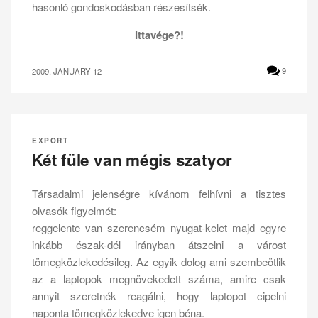
hasonló gondoskodásban részesítsék.
Ittavége?!
2009. JANUARY 12
9
EXPORT
Két füle van mégis szatyor
Társadalmi jelenségre kívánom felhívni a tisztes
olvasók figyelmét:
reggelente van szerencsém nyugat-kelet majd egyre
inkább észak-dél irányban átszelni a várost
tömegközlekedésileg. Az egyik dolog ami szembeötlik
az a laptopok megnövekedett száma, amire csak
annyit szeretnék reagálni, hogy laptopot cipelni
naponta tömegközlekedve igen béna.