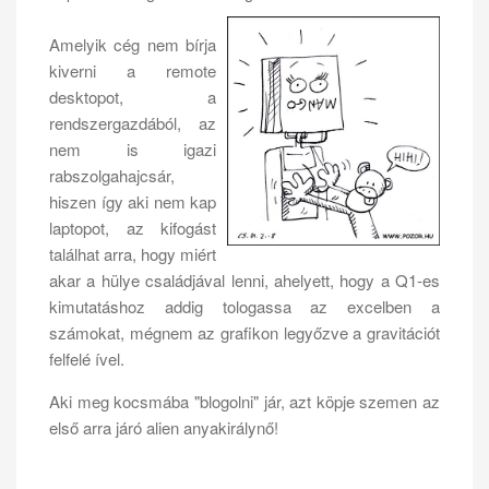
Amelyik cég nem bírja
kiverni a remote
desktopot, a
rendszergazdából, az
nem is igazi
rabszolgahajcsár,
hiszen így aki nem kap
laptopot, az kifogást
találhat arra, hogy miért
akar a hülye családjával lenni, ahelyett, hogy a Q1-es
kimutatáshoz addig tologassa az excelben a
számokat, mégnem az grafikon legyőzve a gravitációt
felfelé ível.
Aki meg kocsmába "blogolni" jár, azt köpje szemen az
első arra járó alien anyakirálynő!