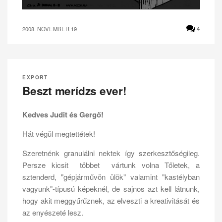
2008. NOVEMBER 19
4
EXPORT
Beszt merídzs ever!
Kedves Judit és Gergő!
Hát végül megtettétek!
Szeretnénk granulálni nektek így szerkesztőségileg.
Persze kicsit többet vártunk volna Tőletek, a
sztenderd, "gépjárművön ülök" valamint "kastélyban
vagyunk"-típusú képeknél, de sajnos azt kell látnunk,
hogy akit meggyűrűznek, az elveszti a kreativitását és
az enyészeté lesz.