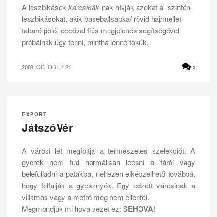
A leszbikások
karcsikák
-nak hívják azokat a -szintén-
leszbikásokat, akik baseballsapka/ rövid haj/mellet
takaró póló, eccóval fiús megjelenés segítségével
próbálnak úgy tenni, mintha lenne tökük.
2008. OCTOBER 21
5
EXPORT
JátszóVér
A városi lét megfojtja a természetes szelekciót. A
gyerek nem tud normálisan leesni a fáról vagy
belefulladni a patakba, nehezen elképzelhető továbbá,
hogy felfalják a gyesznyók. Egy edzett városinak a
villamos vagy a metró meg nem ellenfél.
Megmondjuk mi hova vezet ez:
SEHOVA
!