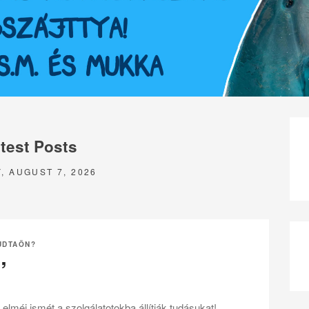
test Posts
, AUGUST 7, 2026
UDTAÖN?
’
elméi ismét a szolgálatotokba állítják tudásukat!