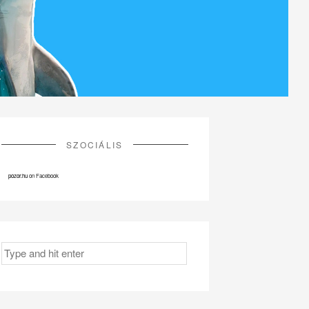
SZOCIÁLIS
pozor.hu
on Facebook
Search
for: