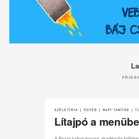
La
FRIDAY
AZÉLETÍRTA
|
EGYÉB
|
NAPI TANÍTÁS
|
T
Lítajpó a menübe
A Pozor tudományoss akadémijja brilliáns 