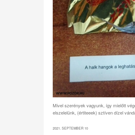
Mivel szerények vagyunk, így mielőtt vég
elszelelünk, (értiteeek) sztíven dízel ván
2021. SEPTEMBER 10