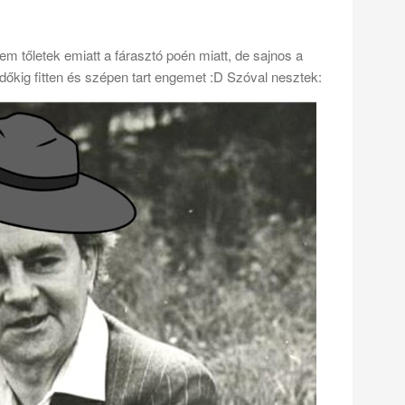
m tőletek emiatt a fárasztó poén miatt, de sajnos a
 időkig fitten és szépen tart engemet :D Szóval nesztek: