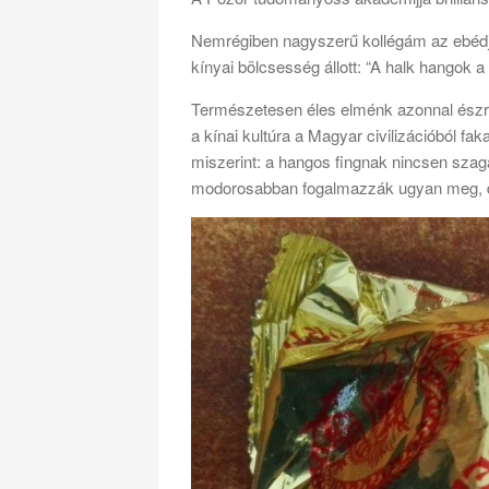
Nemrégiben nagyszerű kollégám az ebédje
kínyai bölcsesség állott: “A halk hangok 
Természetesen éles elménk azonnal észre
a kínai kultúra a Magyar civilizációból fa
miszerint: a hangos fingnak nincsen szaga
modorosabban fogalmazzák ugyan meg, d