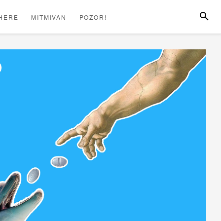
SEARC
HERE
MITMIVAN
POZOR!
LÓHERE
MITMIVAN
POZOR!