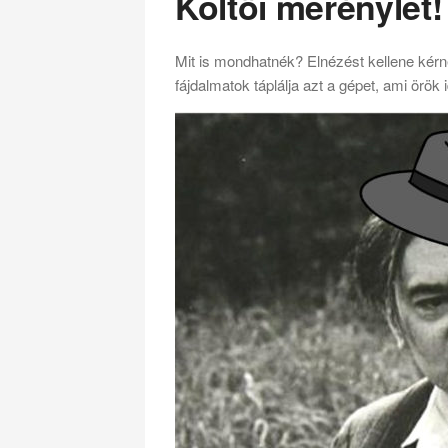
Költői merénylet!
Mit is mondhatnék? Elnézést kellene kérne
fájdalmatok táplálja azt a gépet, ami örök