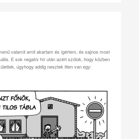
menű valamit amit akartam és ígértem, és sajnos most
uális. E sok negatív hír után azért szólok, hogy közben
ülettek, úgyhogy addig nesztek itten van egy: