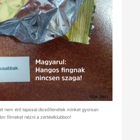
et nem érő tapssal dicsőítenétek minket gyorsan
dám filmeket nézni a zertéelklubbon!