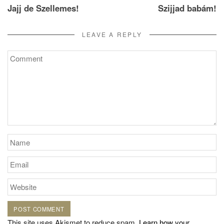
Jajj de Szellemes!
Szijjad babám!
navigation
LEAVE A REPLY
This site uses Akismet to reduce spam.
Learn how your