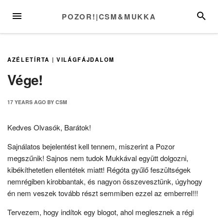
Skip
MENU
SEARC
POZOR!|CSM&MUKKA
to
content
AZÉLETÍRTA
|
VILÁGFÁJDALOM
Vége!
17 YEARS
AGO
BY
CSM
Kedves Olvasók, Barátok!
Sajnálatos bejelentést kell tennem, miszerint a Pozor
megszűnik! Sajnos nem tudok Mukkával együtt dolgozni,
kibékíthetetlen ellentétek miatt! Régóta gyűlő feszültségek
nemrégiben kirobbantak, és nagyon összevesztünk, úgyhogy
én nem veszek tovább részt semmiben ezzel az emberrel!!!
Tervezem, hogy indítok egy blogot, ahol meglesznek a régi