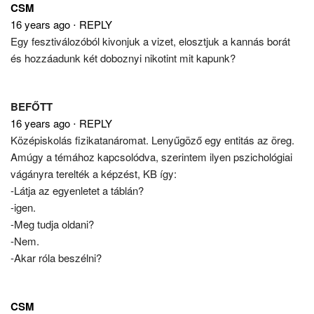
CSM
16 years ago
⋅
REPLY
Egy fesztiválozóból kivonjuk a vizet, elosztjuk a kannás borát
és hozzáadunk két doboznyi nikotint mit kapunk?
BEFŐTT
16 years ago
⋅
REPLY
Középiskolás fizikatanáromat. Lenyűgöző egy entitás az öreg.
Amúgy a témához kapcsolódva, szerintem ilyen pszichológiai
vágányra terelték a képzést, KB így:
-Látja az egyenletet a táblán?
-igen.
-Meg tudja oldani?
-Nem.
-Akar róla beszélni?
CSM