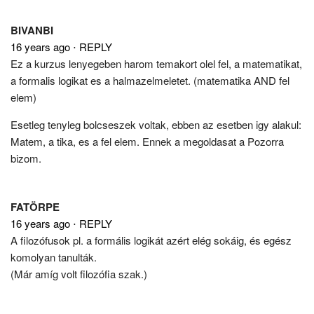
BIVANBI
16 years ago
⋅
REPLY
Ez a kurzus lenyegeben harom temakort olel fel, a matematikat,
a formalis logikat es a halmazelmeletet. (matematika AND fel
elem)
Esetleg tenyleg bolcseszek voltak, ebben az esetben igy alakul:
Matem, a tika, es a fel elem. Ennek a megoldasat a Pozorra
bizom.
FATÖRPE
16 years ago
⋅
REPLY
A filozófusok pl. a formális logikát azért elég sokáig, és egész
komolyan tanulták.
(Már amíg volt filozófia szak.)