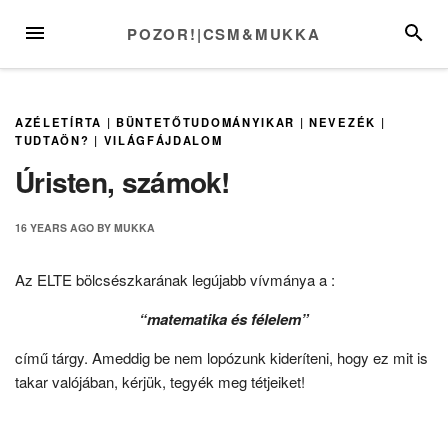
Skip
MENU
SEARC
POZOR!|CSM&MUKKA
to
content
AZÉLETÍRTA
|
BÜNTETŐTUDOMÁNYIKAR
|
NEVEZÉK
|
TUDTAÖN?
|
VILÁGFÁJDALOM
Úristen, számok!
16 YEARS
AGO
BY
MUKKA
Az ELTE bölcsészkarának legújabb vívmánya a :
“matematika és félelem”
című tárgy. Ameddig be nem lopózunk kideríteni, hogy ez mit is
takar valójában, kérjük, tegyék meg tétjeiket!