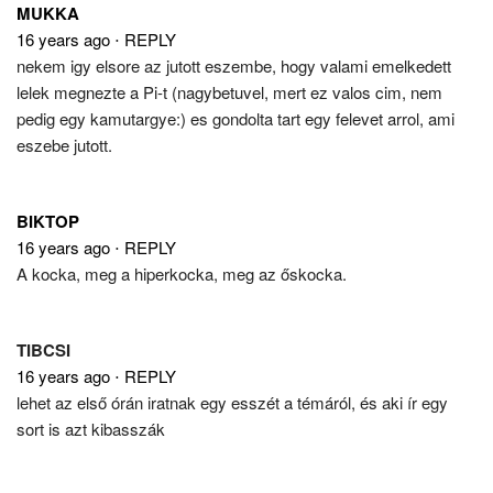
MUKKA
16 years ago
⋅
REPLY
nekem igy elsore az jutott eszembe, hogy valami emelkedett
lelek megnezte a Pi-t (nagybetuvel, mert ez valos cim, nem
pedig egy kamutargye:) es gondolta tart egy felevet arrol, ami
eszebe jutott.
BIKTOP
16 years ago
⋅
REPLY
A kocka, meg a hiperkocka, meg az őskocka.
TIBCSI
16 years ago
⋅
REPLY
lehet az első órán iratnak egy esszét a témáról, és aki ír egy
sort is azt kibasszák