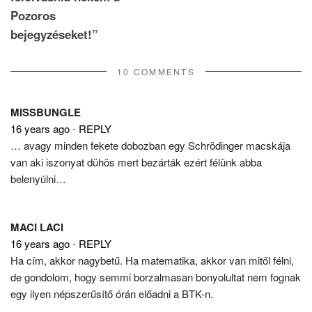
Pozoros
bejegyzéseket!”
10 COMMENTS
MISSBUNGLE
16 years ago
⋅
REPLY
… avagy minden fekete dobozban egy Schrödinger macskája
van aki iszonyat dühös mert bezárták ezért félünk abba
belenyúlni…
MACI LACI
16 years ago
⋅
REPLY
Ha cím, akkor nagybetű. Ha matematika, akkor van mitől félni,
de gondolom, hogy semmi borzalmasan bonyolultat nem fognak
egy ilyen népszerűsítő órán előadni a BTK-n.