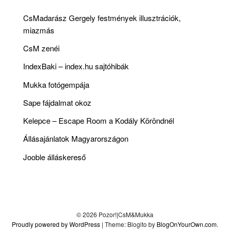
CsMadarász Gergely festmények illusztrációk,
miazmás
CsM zenéi
IndexBaki – index.hu sajtóhibák
Mukka fotógempája
Sape fájdalmat okoz
Kelepce – Escape Room a Kodály Köröndnél
Állásajánlatok Magyarországon
Jooble álláskereső
© 2026 Pozor!|CsM&Mukka
Proudly powered by WordPress
|
Theme: Blogito by
BlogOnYourOwn.com
.