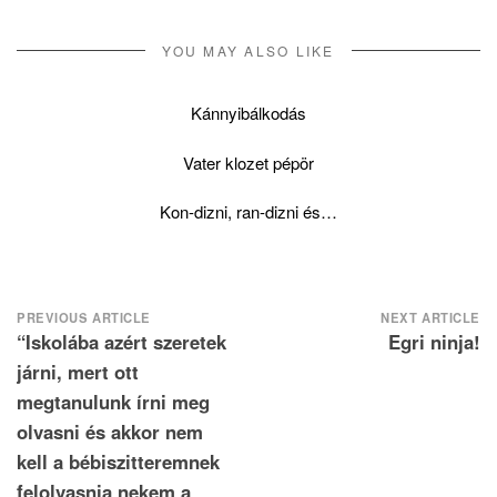
YOU MAY ALSO LIKE
Kánnyibálkodás
Vater klozet pépör
Kon-dizni, ran-dizni és…
Post
PREVIOUS ARTICLE
NEXT ARTICLE
“Iskolába azért szeretek
Egri ninja!
navigation
járni, mert ott
megtanulunk írni meg
olvasni és akkor nem
kell a bébiszitteremnek
felolvasnia nekem a